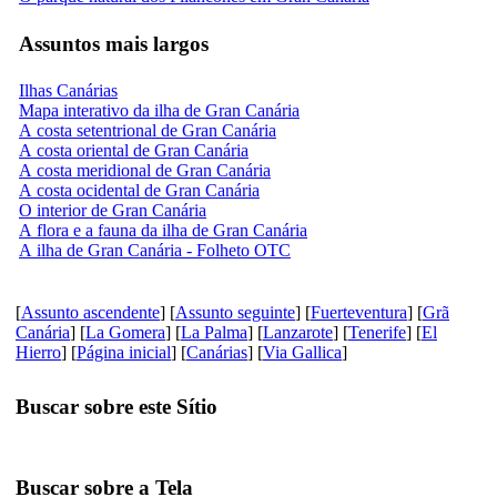
Assuntos mais largos
Ilhas Canárias
Mapa interativo da ilha de Gran Canária
A costa setentrional de Gran Canária
A costa oriental de Gran Canária
A costa meridional de Gran Canária
A costa ocidental de Gran Canária
O interior de Gran Canária
A flora e a fauna da ilha de Gran Canária
A ilha de Gran Canária - Folheto OTC
[
Assunto ascendente
] [
Assunto seguinte
] [
Fuerteventura
] [
Grã
Canária
] [
La Gomera
] [
La Palma
] [
Lanzarote
] [
Tenerife
] [
El
Hierro
] [
Página inicial
] [
Canárias
] [
Via Gallica
]
Buscar sobre este Sítio
Buscar sobre a Tela