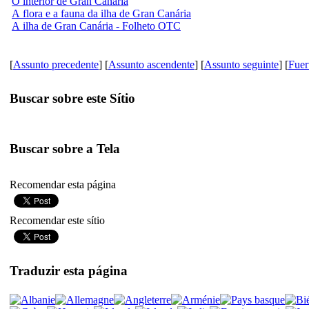
O interior de Gran Canária
A flora e a fauna da ilha de Gran Canária
A ilha de Gran Canária - Folheto OTC
[
Assunto precedente
] [
Assunto ascendente
] [
Assunto seguinte
] [
Fuer
Buscar sobre este Sítio
Buscar sobre a Tela
Recomendar esta página
Recomendar este sítio
Traduzir esta página