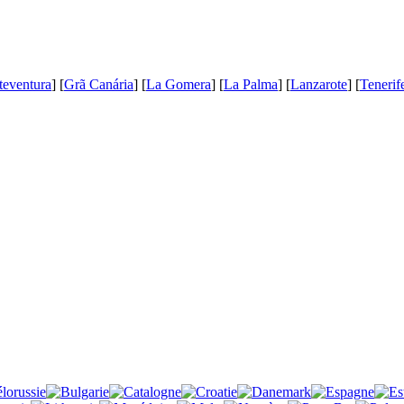
teventura
] [
Grã Canária
] [
La Gomera
] [
La Palma
] [
Lanzarote
] [
Tenerif