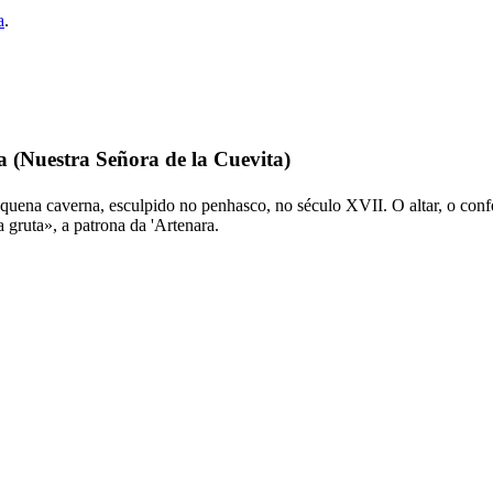
a
.
a (
Nuestra Señora de la Cuevita
)
quena caverna, esculpido no penhasco, no século
XVII
. O altar, o con
 gruta», a patrona da
'Artenara
.