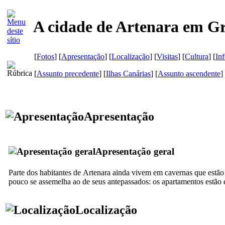
A cidade de Artenara em G
[
Fotos
] [
Apresentação
] [
Localização
] [
Visitas
] [
Cultura
] [
In
[
Assunto precedente
] [
Ilhas Canárias
] [
Assunto ascendente
]
Apresentação
Apresentação geral
Parte dos habitantes de
Artenara
ainda vivem em cavernas que estão ma
pouco se assemelha ao de seus antepassados: os apartamentos estão 
Localização