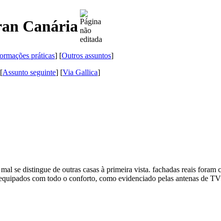
ran Canária
formações práticas
] [
Outros assuntos
]
 [
Assunto seguinte
]
[
Via Gallica
]
l se distingue de outras casas à primeira vista. fachadas reais foram 
equipados com todo o conforto, como evidenciado pelas antenas de TV l