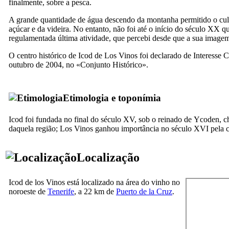
finalmente, sobre a pesca.
A grande quantidade de água descendo da montanha permitido o cul
açúcar e da videira. No entanto, não foi até
o
início do século
XX
qu
regulamentada última atividade, que percebi desde que a sua image
O centro histórico de
Icod de Los Vinos
foi declarado de Interesse C
outubro de 2004, no «Conjunto Histórico».
Etimologia e toponímia
Icod
foi fundada no final do século
XV,
sob o reinado de
Ycoden
, 
daquela região;
Los Vinos
ganhou importância no século
XVI
pela c
Localização
Icod de los Vinos
está localizado na área do vinho no
noroeste de
Tenerife
, a 22 km de
Puerto de la Cruz
.