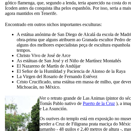
gótico flamenga, que, segundo a lenda, teria aparecido na costa do 
Icoden antes da conquista ilha pelos espanhóis. Por isso, seria a mais
agora mantidos em Tenerife.
Encontrado em outros nichos importantes esculturas:
A estátua anónima de
San Diego de Alcalá
da escola de Madr
obra-prima que alguns atribuem ao Granada escultor
Pedro d
alguns dos melhores especialistas peça de escultura espanhola
tempos.
Christo Vivo
de
José de Arce
As estátuas de
San José y el Niño
de
Martínez Montañés
El Nazareno
de
Martín de Andújar
El Señor de la Humildad y Paciencia
de
Alonso de la Raya
La Virgen del Rosario
de
Fernando Estévez
Cristo Crucificado
, uma estátua em massa de milho, que devem
Michoacán, no México.
Ver o retrato grande de
Las Animas
(
pintor do sé
Tomás Pablo
nativo de
Puerto de la Cruz
), a im
e
La Asunción
.
Os ourives do templo está em exposição no muse
perder a Cruz de Filigrana prata maciça do Méxic
tamanho - 48 quilos e 2,40 metros de altura -, m