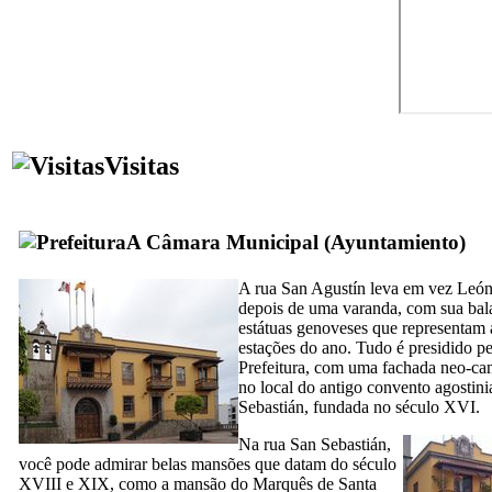
Visitas
A Câmara Municipal (
Ayuntamiento
)
A rua
San Agustín
leva em vez
León
depois de uma varanda, com sua bala
estátuas genoveses que representam a
estações do ano. Tudo é presidido pe
Prefeitura, com uma fachada neo-can
no local do antigo convento agostin
Sebastián
, fundada no século
XVI
.
Na rua
San Sebastián
,
você pode admirar belas mansões que datam do século
XVIII
e
XIX,
como a mansão do Marquês de
Santa