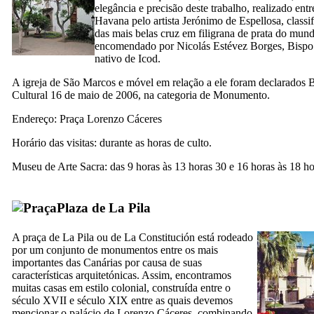
elegância e precisão deste trabalho, realizado en
Havana pelo artista
Jerónimo de Espellosa
, class
das mais belas cruz em filigrana de prata do mund
encomendado por
Nicolás Estévez Borges
, Bisp
nativo de
Icod
.
A igreja de São Marcos e móvel em relação a ele foram declarados 
Cultural 16 de maio de 2006, na categoria de Monumento.
Endereço: Praça
Lorenzo Cáceres
Horário das visitas: durante as horas de culto.
Museu de Arte Sacra: das 9 horas às 13 horas 30 e 16 horas às 18 h
Plaza de La Pila
A praça de
La Pila
ou de
La Constitución
está rodeado
por um conjunto de monumentos entre os mais
importantes das Canárias por causa de suas
características arquitetónicas. Assim, encontramos
muitas casas em estilo colonial, construída entre o
século
XVII
e século
XIX
entre as quais devemos
mencionar o palácio de
Lorenzo Cáceres
, combinando