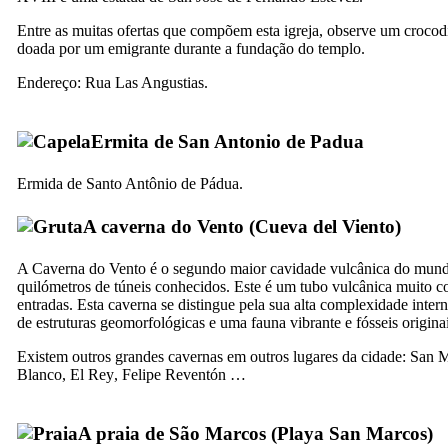
Entre as muitas ofertas que compõem esta igreja, observe um crocodi
doada por um emigrante durante a fundação do templo.
Endereço: Rua
Las Angustias
.
Ermita de San Antonio de Padua
Ermida de Santo Antônio de Pádua.
A caverna do Vento (
Cueva del Viento
)
A Caverna do Vento é o segundo maior cavidade vulcânica do mun
quilómetros de túneis conhecidos. Este é um tubo vulcânica muito c
entradas. Esta caverna se distingue pela sua alta complexidade inter
de estruturas geomorfológicas e uma fauna vibrante e fósseis originai
Existem outros grandes cavernas em outros lugares da cidade:
San M
Blanco
,
El Rey
,
Felipe Reventón
…
A praia de São Marcos (
Playa San Marcos
)