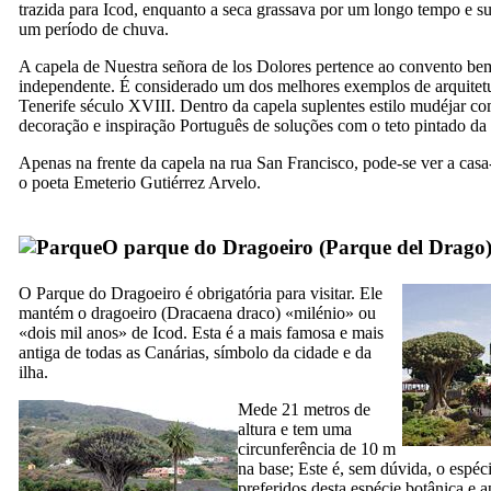
trazida para
Icod
, enquanto a seca grassava por um longo tempo e su
um período de chuva.
A capela de
Nuestra señora de los Dolores
pertence ao convento be
independente. É considerado um dos melhores exemplos de arquitetu
Tenerife século
XVIII
. Dentro da capela suplentes estilo mudéjar c
decoração e inspiração Português de soluções com o teto pintado da r
Apenas na frente da capela na rua
San Francisco
, pode-se ver a cas
o poeta
Emeterio Gutiérrez Arvelo
.
O parque do Dragoeiro (
Parque del Drago
O Parque do Dragoeiro é obrigatória para visitar. Ele
mantém o dragoeiro (
Dracaena draco
) «milénio» ou
«dois mil anos» de
Icod
. Esta é a mais famosa e mais
antiga de todas as Canárias, símbolo da cidade e da
ilha.
Mede 21 metros de
altura e tem uma
circunferência de 10 m
na base; Este é, sem dúvida, o espé
preferidos desta espécie botânica e 