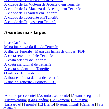
A cidade de La Victoria de Acentejo em Tenerife
A cidade de La Matanza de Acentejo em Tenerife
A cidade de El Sauzal em Tenerife
A cidade de Tacoronte em Tenerife
A cidade de Tegueste em Tenerife
Assuntos mais largos
Ilhas Canárias
Mapa interativo da ilha de Tenerife
A ilha de Tenerife - Mapa das linhas de ônibus (PDF)
A costa setentrional de Tenerife
A costa oriental de Tenerife
A costa meridional de Tenerife
A costa ocidental de Tenerife
O interior da ilha de Tenerife
A flora e a fauna da ilha de Tenerife
A ilha de Tenerife - Folheto OTC
[
Assunto precedente
] [
Assunto ascendente
] [
Assunto seguinte
]
[
Fuerteventura
] [
Grã Canária
] [
La Gomera
] [
La Palma
]
[
Lanzarote
] [
Tenerife
] [
El Hierro
] [
Página inicial
] [
Canárias
] [
Via
Gallica
]