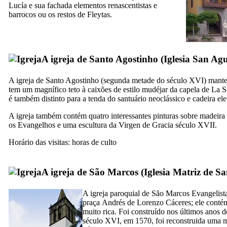
Lucía
e sua fachada elementos renascentistas e
barrocos ou os restos de
Fleytas
.
A igreja de Santo Agostinho (
Iglesia San Agu
A igreja de Santo Agostinho (segunda metade do século
XVI)
mantev
tem um magnífico teto à caixões de estilo mudéjar da capela de
La S
é também distinto para a tenda do santuário neoclássico e cadeira ele
A igreja também contém quatro interessantes pinturas sobre madeira
os Evangelhos e uma escultura da
Virgen de Gracia
século
XVII
.
Horário das visitas: horas de culto
A igreja de São Marcos (
Iglesia Matriz de S
A igreja paroquial de São Marcos Evangelista
praça
Andrés de Lorenzo Cáceres
; ele cont
muito rica. Foi construído nos últimos anos 
século
XVI,
em 1570, foi reconstruida uma m