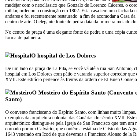
mudéjar com o neoclássico que
Gonzalo de Lorenzo Cáceres
, o cor
militar, ordenou a construção em 1802. Esta casa tem uma fachada n
andares e foi recentemente restaurado, a fim de acomodar a Casa da 
centro de arte. O elegante fonte de pedra data da primeira metade d
No centro da praça é uma elegante fonte de pedra e uma cópia curi
forma de palmeira.
O hospital de
Los Dolores
De um lado da praça de
La Pila
, se você vá até a rua
San Antonio
, 
hospital em
Los Dolores
com pátio e varanda superior corredor que 
XVII
. Este edifício pertence às freiras da ordem de
El Buen Consejo
O Mosteiro do Espírito Santo (
Convento d
Santo
)
O convento franciscano do Espírito Santo, com linhas muito limpas
exemplos da arquitetura colonial das Canárias do século
XVII
. Este
arquitetónico distingue-se pela Igreja de
San Francisco
que tem um r
coroado por um Calvário, que contém a estátua de
Cristo de las Agu
1643 venerado em Icod de que devemos a
Francisco Alonso de la R