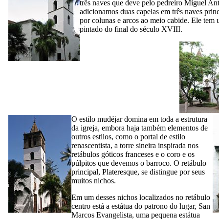
três naves que deve pelo pedreiro
Miguel An
adicionamos duas capelas em três naves princ
por colunas e arcos ao meio cabide. Ele tem 
pintado do final do século
XVIII
.
O estilo mudéjar domina em toda a estrutura
da igreja, embora haja também elementos de
outros estilos, como o portal de estilo
renascentista, a torre sineira inspirada nos
retábulos góticos franceses e o coro e os
púlpitos que devemos o barroco. O retábulo
principal, Plateresque, se distingue por seus
muitos nichos.
Em um desses nichos localizados no retábulo
centro está a estátua do patrono do lugar,
San
Marcos Evangelista
, uma pequena estátua