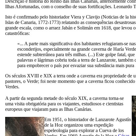
Descrição e história do Reino das Ilhas Canárias, anteriormente co
Ilhas Afortunadas, com o conselho de suas fortificações.
Leonardo T
Isto é confirmado pelo historiador
Viera y Clavijo
(
Noticias de la his
Islas de Canaria
, 1772-1773) relatando as consequências desastrosa
grande escala, como o
arraez Jabán
e
Solimán
em 1618, que levou o
catastróficas:
«... A parte mais significativa dos habitantes refugiaram-se na
esconderijos, especialmente na grande caverna de Haría Verde
estende subterrânea para três milhas. (...) Este golpe fatal, qu
palavras e lágrimas cobriu toda a terra de Lanzarote, também 
para empobrecer o país por esvaziar sua substância mais pur
Os séculos
XVIII
e
XIX
a terra onde a caverna era propriedade de 
pastores, o
Verde
; foi neste momento que a caverna ficou conhecid
Verdes
.
A partir da segunda metade do século
XIX,
a caverna torna-se
uma visita obrigatória para os viajantes, estudiosos e cientistas
europeus que viajaram para as Ilhas Canárias.
Em 1951, o historiador de
Lanzarote
Agustín
de la Hoz
organizou uma expedição
espeleologia para explorar a
Cueva de los
Verdes
. Em 1960
Agustín de la Hoz
e
César