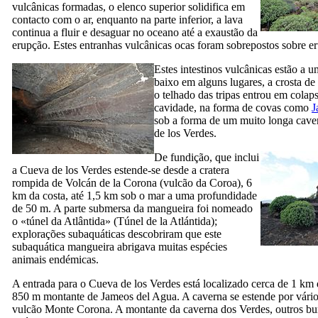
vulcânicas formadas, o elenco superior solidifica em
contacto com o ar, enquanto na parte inferior, a lava
continua a fluir e desaguar no oceano até a exaustão da
erupção. Estes entranhas vulcânicas ocas foram sobrepostos sobre e
Estes intestinos vulcânicas estão a 
baixo em alguns lugares, a crosta de
o telhado das tripas entrou em colap
cavidade, na forma de covas como
J
sob a forma de um muito longa cav
de los Verdes
.
De fundição, que inclui
a
Cueva de los Verdes
estende-se desde a cratera
rompida de
Volcán de la Corona
(vulcão da Coroa), 6
km da costa, até 1,5 km sob o mar a uma profundidade
de 50 m. A parte submersa da mangueira foi nomeado
o «túnel da Atlântida» (
Túnel de la Atlántida
);
explorações subaquáticas descobriram que este
subaquática mangueira abrigava muitas espécies
animais endémicas.
A entrada para o
Cueva de los Verdes
está localizado cerca de 1 km 
850 m montante de
Jameos del Agua
. A caverna se estende por vári
vulcão
Monte Corona
. A montante da caverna dos
Verdes
, outros bu