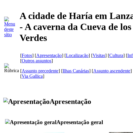
A cidade de Haría em Lanz
- A caverna da Cueva de los
Verdes
[
Fotos
] [
Apresentação
] [
Localização
] [
Visitas
] [
Cultura
] [
In
[
Outros assuntos
]
[
Assunto precedente
] [
Ilhas Canárias
] [
Assunto ascendente
]
[
Via Gallica
]
Apresentação
Apresentação geral