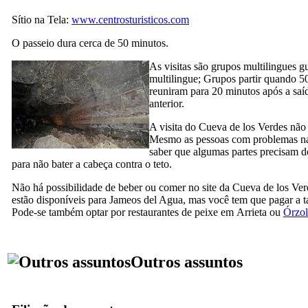
Sítio na Tela:
www.centrosturisticos.com
O passeio dura cerca de 50 minutos.
As visitas são grupos multilingues 
multilingue; Grupos partir quando 5
reuniram para 20 minutos após a saí
anterior.
A visita do
Cueva de los Verdes
não 
Mesmo as pessoas com problemas na
saber que algumas partes precisam d
para não bater a cabeça contra o teto.
Não há possibilidade de beber ou comer no site da
Cueva de los Ver
estão disponíveis para
Jameos del Agua
, mas você tem que pagar a t
Pode-se também optar por restaurantes de peixe em
Arrieta
ou
Órzol
Outros assuntos