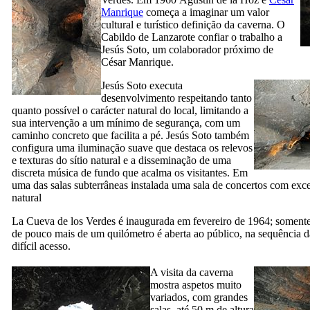
Manrique
começa a imaginar um valor
cultural e turístico definição da caverna. O
Cabildo de Lanzarote
confiar o trabalho a
Jesús Soto
, um colaborador próximo de
César Manrique
.
Jesús Soto
executa
desenvolvimento respeitando tanto
quanto possível o carácter natural do local, limitando a
sua intervenção a um mínimo de segurança, com um
caminho concreto que facilita a pé.
Jesús Soto
também
configura uma iluminação suave que destaca os relevos
e texturas do sítio natural e a disseminação de uma
discreta música de fundo que acalma os visitantes. Em
uma das salas subterrâneas instalada uma sala de concertos com exce
natural
La
Cueva de los Verdes
é inaugurada em fevereiro de 1964; somente
de pouco mais de um quilómetro é aberta ao público, na sequência d
difícil acesso.
A visita da caverna
mostra aspetos muito
variados, com grandes
salas, até 50 m de altura