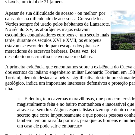
visíveis, um total de 21
jameos
.
Apesar de sua dificuldade de acesso - ou melhor, por
causa de sua dificuldade de acesso - a
Cueva de los
Verdes
sempre foi usado pelos habitantes de
Lanzarote
.
No século
XV,
os aborígenes
majos
estavam
escondidos conquistadores europeus e, um século mais
tarde, durante os séculos
XVI
e
XVII,
os europeus
estavam se escondendo para escapar dos piratas e
mercadores de escravos berberes. Desta vez, foi
descoberto nos crucifixos caverna e medalhas.
A primeira evidência que encontramos sobre a existência do
Cueva d
dos escritos do italiano engenheiro militar
Leonardo Torriani
em 1588
Torriani
, além de destacar a beleza significativa deste impressionant
geológico, indica um importante interesses defensivos e proteção pa
ilha.
«... E dentro, tem cavernas maravilhosas, que parecem ter sid
magistralmente feita e no bairro montanhosa e inacessível que
atravessar sem luz. Alguns especialistas dizem que dentro de 
secreto que corre impetuosamente e que poucas pessoas conh
também tem outra saída por mar, para que os homens e mulher
em casa ele pode sair e embarcar.»