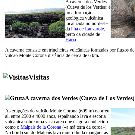
A caverna dos
Verdes
(
Cueva de los Verdes
) é
uma formação
geológica vulcânica
localizada no nordeste
da
ilha de
Lanzarote
,
perto da cidade de
Haría
.
A caverna consiste em trincheiras vulcânicas formadas por fluxos de
vulcão
Monte Corona
distância de cerca de 6 km.
Visitas
A caverna dos
Verdes
(
Cueva de Los Verdes
)
As erupções do vulcão
Monte Corona
(609 m) ocorreu
ali entre 2500 e 4000 anos, espalhando lava e escória
vulcânica sobre uma vasta área que é agora conhecido
como o
Malpaís de la Corona
(«a má terra da coroa»).
Na borda sul do
Malpaís
lava muito fluida mangueiras