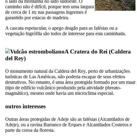
o lado da montanha no lado sudoeste. O
caminho não é difícil, porque tem uma largura
de cerca de 1 m; nas passagens íngremes é
garantido por estacas de madeira.
A cascata espetacular, o apego dragão para as falésias ou a
vegetação higrófila são todos de interesse para esta caminhada.
A Cratera do Rei (
Caldera
del Rey
)
O monumento natural da
Caldera del Rey
, perto de urbanizações
turísticas de
Las Américas
, não poderia escapar de seus efeitos
destrutivos. No entanto, é uma área protegida formado por um maar
(tipo de edifício vulcânico produzido pela atividade phreato-
magmático), mesmo onde havia um microclima especial.
outros interesses
Outras áreas protegidas de
Adeje
são as falésias (
Alcantilados de
Adeje
), ou a ravina
Barranco de Erques
e
Alcantilados Costeros
e
parte da coroa da floresta.