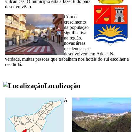
vulcânicas. O município está a fazer tudo para
desenvolvê-lo.
Com o
crescimento
da população
significativa
na região,
novas áreas
residenciais se
desenvolvem em
Adeje
. Na
verdade, muitas pessoas que trabalham nos hotéis do sul escolher a
residir lá.
Localização
A