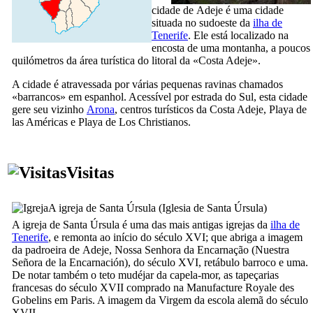
cidade de
Adeje
é uma cidade
situada no sudoeste da
ilha de
Tenerife
. Ele está localizado na
encosta de uma montanha, a poucos
quilómetros da área turística do litoral da «
Costa Adeje
».
A cidade é atravessada por várias pequenas ravinas chamados
«
barrancos
» em espanhol. Acessível por estrada do Sul, esta cidade
gere seu vizinho
Arona
, centros turísticos da
Costa Adeje
,
Playa de
las Américas
e
Playa de Los Christianos
.
Visitas
A igreja de Santa Úrsula (
Iglesia de Santa Úrsula
)
A igreja de Santa Úrsula é uma das mais antigas igrejas da
ilha de
Tenerife
, e remonta ao início do século
XVI
; que abriga a imagem
da padroeira de
Adeje
, Nossa Senhora da Encarnação (
Nuestra
Señora de la Encarnación
), do século
XVI,
retábulo barroco e uma.
De notar também o teto mudéjar da capela-mor, as tapeçarias
francesas do século
XVII
comprado na Manufacture Royale des
Gobelins em Paris. A imagem da Virgem da escola alemã do século
XVII
.