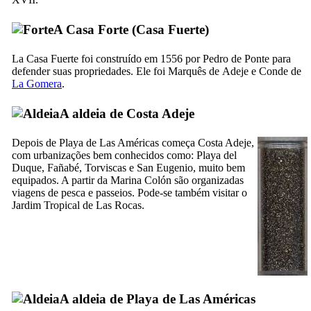
A Casa Forte (
Casa Fuerte
)
La
Casa Fuerte
foi construído em 1556 por
Pedro de Ponte
para
defender suas propriedades. Ele foi Marquês de
Adeje
e Conde de
La Gomera
.
A aldeia de
Costa Adeje
Depois de
Playa de Las Américas
começa
Costa Adeje
,
com urbanizações bem conhecidos como:
Playa del
Duque
,
Fañabé
,
Torviscas
e
San Eugenio
, muito bem
equipados. A partir da Marina
Colón
são organizadas
viagens de pesca e passeios. Pode-se também visitar o
Jardim Tropical de
Las Rocas
.
A aldeia de
Playa de Las Américas