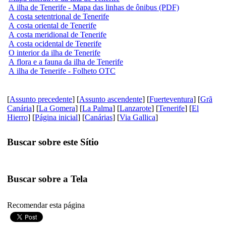
A ilha de Tenerife - Mapa das linhas de ônibus (PDF)
A costa setentrional de Tenerife
A costa oriental de Tenerife
A costa meridional de Tenerife
A costa ocidental de Tenerife
O interior da ilha de Tenerife
A flora e a fauna da ilha de Tenerife
A ilha de Tenerife - Folheto OTC
[
Assunto precedente
] [
Assunto ascendente
] [
Fuerteventura
] [
Grã
Canária
] [
La Gomera
] [
La Palma
] [
Lanzarote
] [
Tenerife
] [
El
Hierro
] [
Página inicial
] [
Canárias
] [
Via Gallica
]
Buscar sobre este Sítio
Buscar sobre a Tela
Recomendar esta página