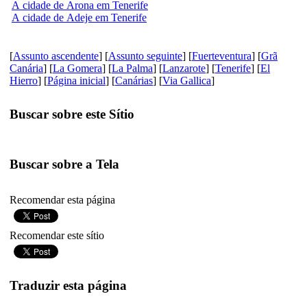
A cidade de Arona em Tenerife
A cidade de Adeje em Tenerife
[
Assunto ascendente
] [
Assunto seguinte
] [
Fuerteventura
] [
Grã
Canária
] [
La Gomera
] [
La Palma
] [
Lanzarote
] [
Tenerife
] [
El
Hierro
] [
Página inicial
] [
Canárias
] [
Via Gallica
]
Buscar sobre este Sítio
Buscar sobre a Tela
Recomendar esta página
Recomendar este sítio
Traduzir esta página