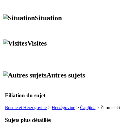
Situation
Visites
Autres sujets
Filiation du sujet
Bosnie et Herzégovine
>
Herzégovine
>
Čapljina
>
Žitomislići
Sujets plus détaillés