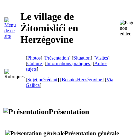
Le village de
Žitomislići en
Herzégovine
[
Photos
] [
Présentation
] [
Situation
] [
Visites
]
[
Culture
] [
Informations pratiques
] [
Autres
sujets
]
[
Sujet précédant
] [
Bosnie-Herzégovine
]
[
Via
Gallica
]
Présentation
Présentation générale