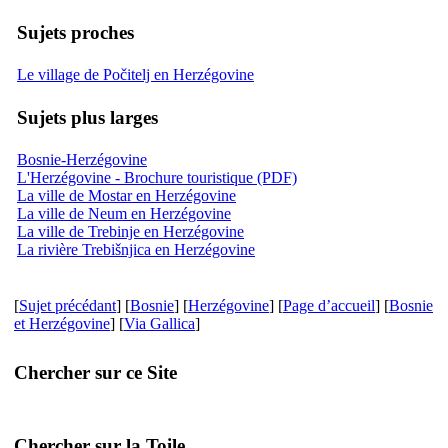
Sujets proches
Le village de Počitelj en Herzégovine
Sujets plus larges
Bosnie-Herzégovine
L'Herzégovine - Brochure touristique (PDF)
La ville de Mostar en Herzégovine
La ville de Neum en Herzégovine
La ville de Trebinje en Herzégovine
La rivière Trebišnjica en Herzégovine
[
Sujet précédant
] [
Bosnie
] [
Herzégovine
] [
Page d’accueil
] [
Bosnie
et Herzégovine
] [
Via Gallica
]
Chercher sur ce Site
Chercher sur la Toile