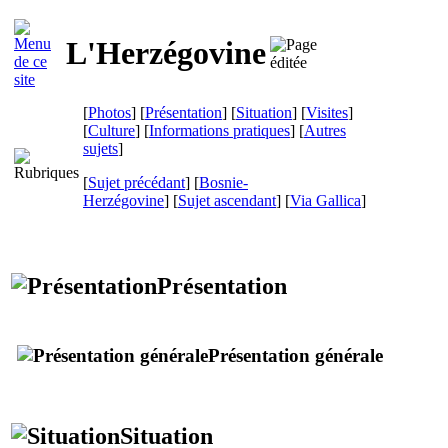
L'Herzégovine
[
Photos
] [
Présentation
] [
Situation
] [
Visites
]
[
Culture
] [
Informations pratiques
] [
Autres
sujets
]
[
Sujet précédant
] [
Bosnie-
Herzégovine
] [
Sujet ascendant
]
[
Via Gallica
]
Présentation
Présentation générale
Situation