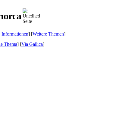
norca
e Informationen
] [
Weitere Themen
]
de Thema
]
[
Via Gallica
]