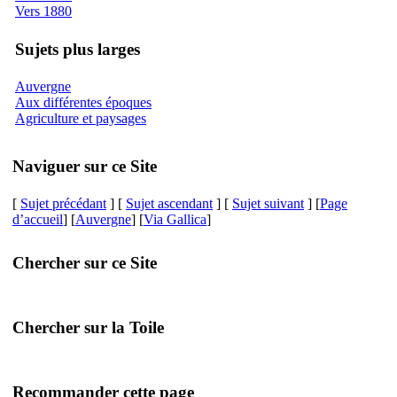
Vers 1880
Sujets plus larges
Auvergne
Aux différentes époques
Agriculture et paysages
Naviguer sur ce Site
[
Sujet précédant
] [
Sujet ascendant
] [
Sujet suivant
] [
Page
d’accueil
] [
Auvergne
] [
Via Gallica
]
Chercher sur ce Site
Chercher sur la Toile
Recommander cette page