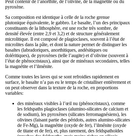
Peut contenir de l’anorthite, de l’olivine, de la magnétite ou du
pyroxène.
Sa composition est identique à celle de la roche grenue
plutonique équivalente, le gabbro. Le basalte, l’un des principaux
constituants de la lithosphère, est une roche très sombre, de
densité élevée (entre 2,9 et 3,2) et de structure généralement
microlitique. Il est composé de plagioclases, souvent à l’état de
microlites dans la pâte, et dont la nature permet de distinguer les
basaltes (labradoriques, anorthitiques, andésitiques ou
doléritiques), de pyroxènes (telle l’augite) et d’olivine (souvent à
l’état de phénocristaux), ainsi que de minéraux secondaires, telles
la magnétite et l’ilménite.
Comme toutes les laves qui se sont refroidies rapidement en
surface, le basalte n’a pas eu le temps de cristalliser entièrement et
on peut observer dans la texture de la roche, en proportions
variables:
des minéraux visibles à l’œil nu (phénocristaux), comme
les feldspaths plagioclases (alumino-silicates de calcium et
de sodium), les pyroxènes (silicates ferromagnésiens), les
olivines (faisant partie des péridots, autres alumino-silicates
de Fe-Mg), la magnétite (oxyde de fer), l’ilménite (oxyde
de titane et de fer), et, plus rarement, des feldspathoïdes