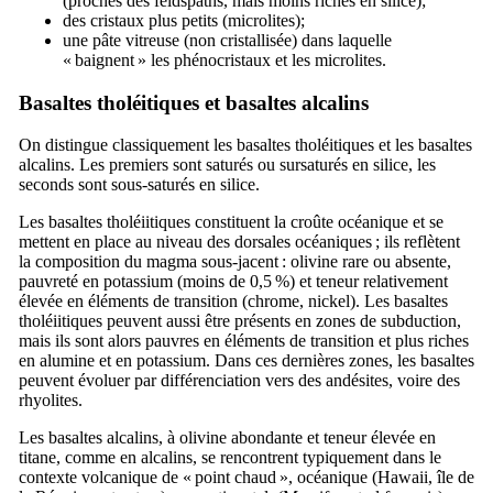
(proches des feldspaths, mais moins riches en silice);
des cristaux plus petits (microlites);
une pâte vitreuse (non cristallisée) dans laquelle
« baignent » les phénocristaux et les microlites.
Basaltes tholéitiques et basaltes alcalins
On distingue classiquement les basaltes tholéitiques et les basaltes
alcalins. Les premiers sont saturés ou sursaturés en silice, les
seconds sont sous-saturés en silice.
Les basaltes tholéiitiques constituent la croûte océanique et se
mettent en place au niveau des dorsales océaniques ; ils reflètent
la composition du magma sous-jacent : olivine rare ou absente,
pauvreté en potassium (moins de 0,5 %) et teneur relativement
élevée en éléments de transition (chrome, nickel). Les basaltes
tholéiitiques peuvent aussi être présents en zones de subduction,
mais ils sont alors pauvres en éléments de transition et plus riches
en alumine et en potassium. Dans ces dernières zones, les basaltes
peuvent évoluer par différenciation vers des andésites, voire des
rhyolites.
Les basaltes alcalins, à olivine abondante et teneur élevée en
titane, comme en alcalins, se rencontrent typiquement dans le
contexte volcanique de « point chaud », océanique (Hawaii, île de