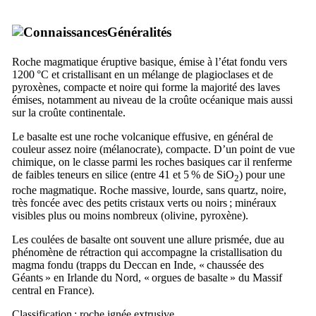
Généralités
Roche magmatique éruptive basique, émise à l’état fondu vers
1200 °C et cristallisant en un mélange de plagioclases et de
pyroxènes, compacte et noire qui forme la majorité des laves
émises, notamment au niveau de la croûte océanique mais aussi
sur la croûte continentale.
Le basalte est une roche volcanique effusive, en général de
couleur assez noire (mélanocrate), compacte. D’un point de vue
chimique, on le classe parmi les roches basiques car il renferme
de faibles teneurs en silice (entre 41 et 5 % de SiO
) pour une
2
roche magmatique. Roche massive, lourde, sans quartz, noire,
très foncée avec des petits cristaux verts ou noirs ; minéraux
visibles plus ou moins nombreux (olivine, pyroxène).
Les coulées de basalte ont souvent une allure prismée, due au
phénomène de rétraction qui accompagne la cristallisation du
magma fondu (trapps du Deccan en Inde, « chaussée des
Géants » en Irlande du Nord, « orgues de basalte » du Massif
central en France).
Classification : roche ignée extrusive.