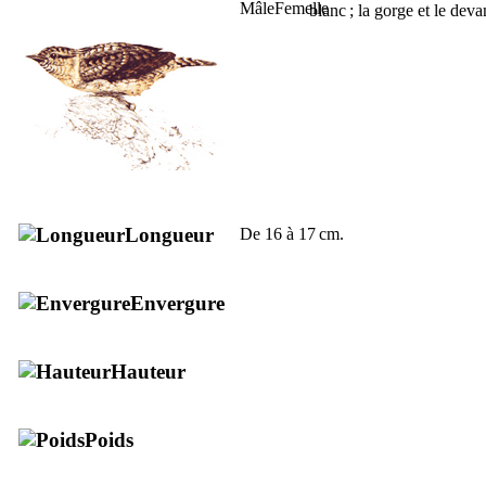
blanc ; la gorge et le dev
Longueur
De 16 à 17 cm.
Envergure
Hauteur
Poids