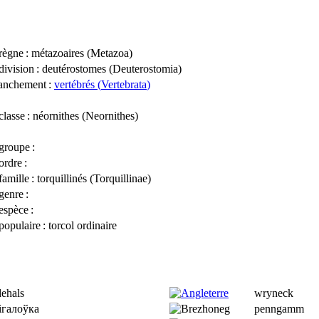
règne
: métazoaires (
Metazoa
)
division
: deutérostomes (
Deuterostomia
)
anchement
:
vertébrés (
Vertebrata
)
classe
: néornithes (
Neornithes
)
groupe
:
ordre
:
famille
: t
orquillinés
(
Torquillinae
)
genre
:
espèce
:
opulaire
: torcol ordinaire
ehals
wryneck
iгалоўка
penngamm