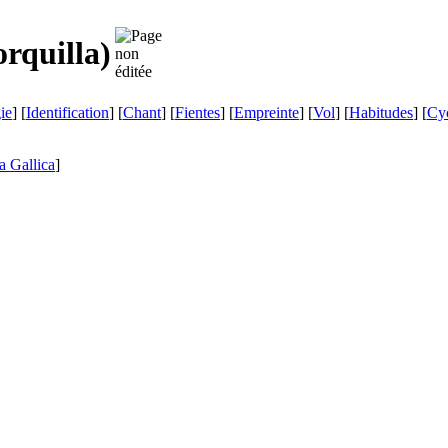
orquilla
)
ie
] [
Identification
] [
Chant
] [
Fientes
] [
Empreinte
] [
Vol
] [
Habitudes
] [
Cyc
a Gallica
]