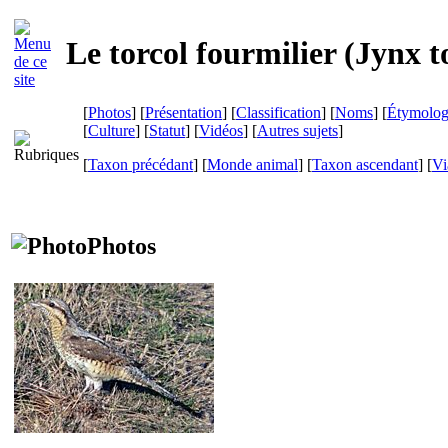
Le torcol fourmilier (
Jynx t
[
Photos
] [
Présentation
] [
Classification
] [
Noms
] [
Étymolog
[
Culture
] [
Statut
] [
Vidéos
] [
Autres sujets
]
[
Taxon précédant
] [
Monde animal
] [
Taxon ascendant
]
[
Vi
Photos