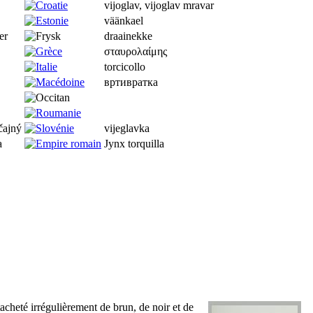
vijoglav, vijoglav mravar
väänkael
er
draainekke
σταυρολαίμης
torcicollo
вртивратка
čajný
vijeglavka
а
Jynx torquilla
acheté irrégulièrement de brun, de noir et de