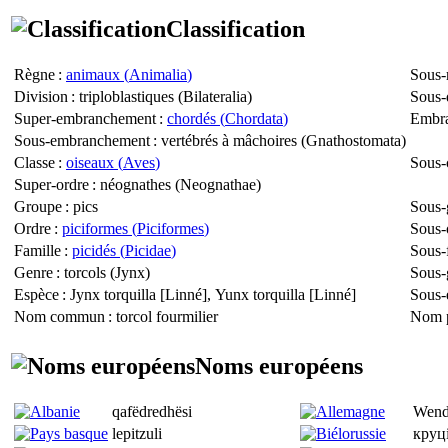
Classification
Règne
:
animaux (
Animalia
)
Sous-
Division
: triploblastiques (
Bilateralia
)
Sous-
Super-embranchement
:
chordés (
Chordata
)
Embr
Sous-embranchement
: vertébrés à mâchoires (
Gnathostomata
)
Classe
:
oiseaux (
Aves
)
Sous-
Super-ordre
: néognathes (
Neognathae
)
Groupe
: pics
Sous-
Ordre
:
piciformes (
Piciformes
)
Sous-
Famille
:
picidés (
Picidae
)
Sous-
Genre
: torcols (
Jynx
)
Sous-
Espèce
:
Jynx torquilla
[Linné],
Yunx torquilla
[Linné]
Sous-
Nom commun
: torcol fourmilier
Nom p
Noms européens
qafëdredhësi
Wend
lepitzuli
круц