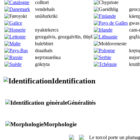
colltort
vendehals
geoca
snúðurkriki
käenp
gwas
nyaktekercs
cam-
grozgalvis, grozgalvītis, tītiņš
grąži
bulebbiet
draaihals
kręt
вертишейка
виjo
göktyta
kruti
Identification
Généralités
Morphologie
Le torcol porte un plumage