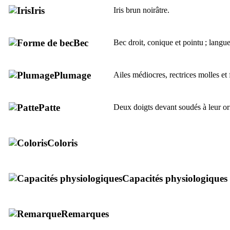
Iris
Iris brun noirâtre.
Bec
Bec droit, conique et pointu ; lang
Plumage
Ailes médiocres, rectrices molles et 
Patte
Deux doigts devant soudés à leur ori
Coloris
Capacités physiologiques
Remarques