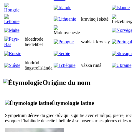
kruvinoji skėtė
bloedrode
szablak krwisty
heidelibel
blodröd
vážka rudá
ängstrollslända
Origine du nom
Étymologie latine
Sympetrum
dérive du grec
σύν
qui signifie avec et
πέτρα
, pierre, ro
évoquer l’habitude de cette libellule à se poser sur les pierres et les r