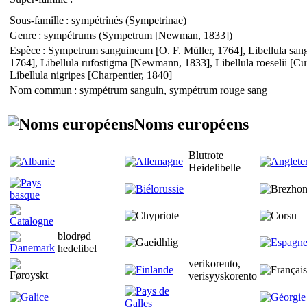
Sous-famille
: sympétrinés (
Sympetrinae
)
Genre
: sympétrums (
Sympetrum
[Newman, 1833])
Espèce
:
Symp
e
trum sanguineum
[O. F. Müller, 1764],
Libellula san
1764],
Libellula rufostigma
[Newmann, 1833],
Libellula roeselii
[Cur
Libellula nigripes
[Charpentier, 1840]
Nom commun
: sympétrum sanguin, sympétrum rouge sang
Noms européens
Blutrote
Heidelibelle
blodrød
hedelibel
verikorento,
verisyyskorento