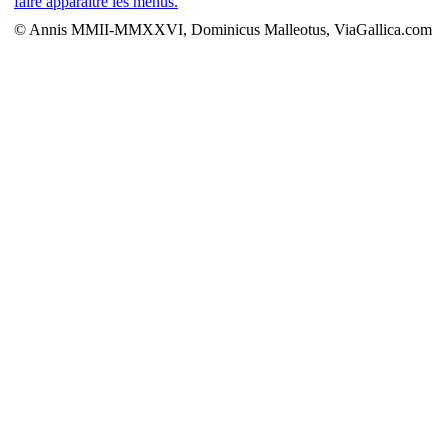
faire apparaître les menus.
© Annis MMII-MMXXVI, Dominicus Malleotus, ViaGallica.com