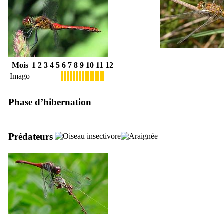
Mois
1
2
3
4
5
6
7
8
9
10
11
12
Imago
Phase d’hibernation
Prédateurs