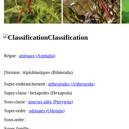
Classification
Règne
:
animaux (
Animalia
)
Division
: triploblastiques (
Bilateralia
)
Super-embranchement
:
arthropodes (
Arthropoda
)
Super-classe
: hexapodes (
Hexapoda
)
Sous-classe
:
insectes ailés (
Pterygota
)
Super-ordre
:
odonates (
Odonata
)
Sous-ordre
:
Super-famille
: