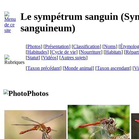
Le sympétrum sanguin (
Sy
sanguineum
)
[
Photos
] [
Présentation
] [
Classification
] [
Noms
] [
Étymolog
[
Habitudes
] [
Cycle de vie
] [
Nourriture
] [
Habitats
] [
Répart
[
Statut
] [
Vidéos
] [
Autres sujets
]
[
Taxon précédant
] [
Monde animal
] [
Taxon ascendant
]
[
Vi
Photos