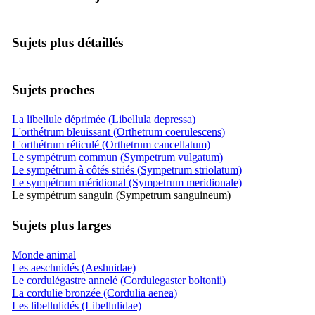
Sujets plus détaillés
Sujets proches
La libellule déprimée (Libellula depressa)
L'orthétrum bleuissant (Orthetrum coerulescens)
L'orthétrum réticulé (Orthetrum cancellatum)
Le sympétrum commun (Sympetrum vulgatum)
Le sympétrum à côtés striés (Sympetrum striolatum)
Le sympétrum méridional (Sympetrum meridionale)
Le sympétrum sanguin (Sympetrum sanguineum)
Sujets plus larges
Monde animal
Les aeschnidés (Aeshnidae)
Le cordulégastre annelé (Cordulegaster boltonii)
La cordulie bronzée (Cordulia aenea)
Les libellulidés (Libellulidae)