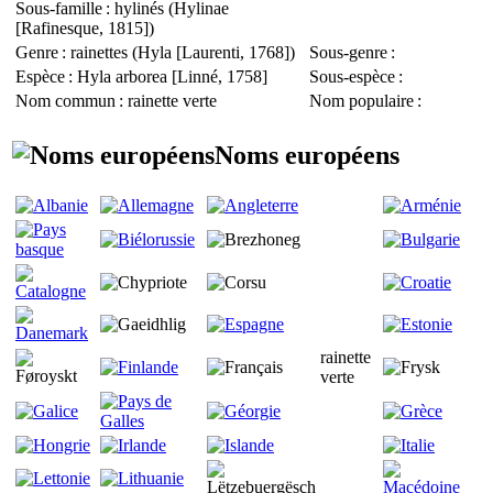
Sous-famille
: hylinés (
Hylinae
[Rafinesque, 1815])
Genre
: rainettes (
Hyla
[Laurenti, 1768])
Sous-genre
:
Espèce
:
Hyla arborea
[Linné, 1758]
Sous-espèce
:
Nom commun
: rainette verte
Nom populaire
:
Noms européens
rainette
verte