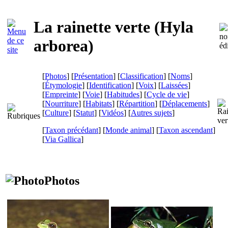
La rainette verte (
Hyla
arborea
)
[
Photos
] [
Présentation
] [
Classification
] [
Noms
]
[
Étymologie
] [
Identification
] [
Voix
] [
Laissées
]
[
Empreinte
] [
Voie
] [
Habitudes
] [
Cycle de vie
]
[
Nourriture
] [
Habitats
] [
Répartition
] [
Déplacements
]
[
Culture
] [
Statut
] [
Vidéos
] [
Autres sujets
]
[
Taxon précédant
] [
Monde animal
] [
Taxon ascendant
]
[
Via Gallica
]
Photos