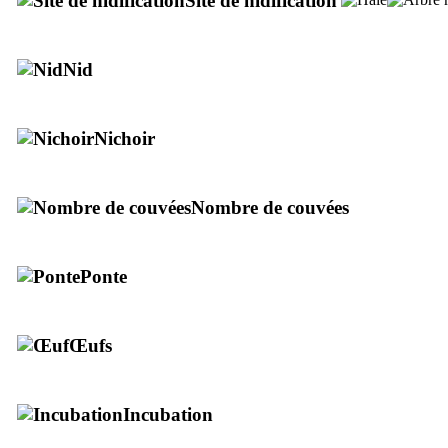
Site de nidification
Nid
Nichoir
Nombre de couvées
Ponte
Œufs
Incubation