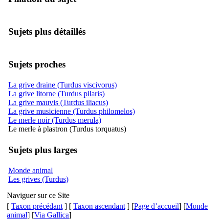
Sujets plus détaillés
Sujets proches
La grive draine (Turdus viscivorus)
La grive litorne (Turdus pilaris)
La grive mauvis (Turdus iliacus)
La grive musicienne (Turdus philomelos)
Le merle noir (Turdus merula)
Le merle à plastron (Turdus torquatus)
Sujets plus larges
Monde animal
Les grives (Turdus)
Naviguer sur ce Site
[
Taxon précédant
] [
Taxon ascendant
] [
Page d’accueil
] [
Monde
animal
] [
Via Gallica
]