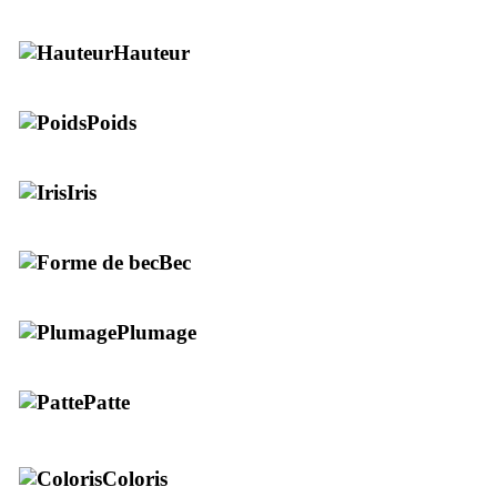
Hauteur
Poids
Iris
Bec
Plumage
Patte
Coloris