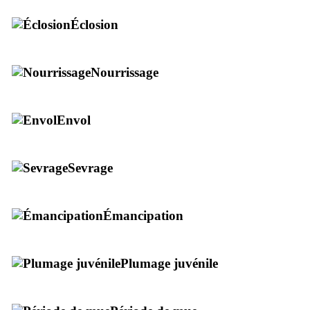
Éclosion
Nourrissage
Envol
Sevrage
Émancipation
Plumage juvénile