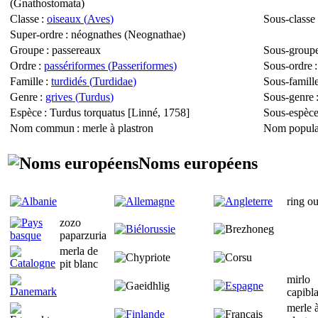
(
Gnathostomata
)
Classe
:
oiseaux (
Aves
)
Sous-classe
Super-ordre
: néognathes (
Neognathae
)
Groupe
: passereaux
Sous-group
Ordre
:
passériformes (
Passeriformes
)
Sous-ordre
:
Famille
:
turdidés (
Turdidae
)
Sous-famill
Genre
:
grives (
Turdus
)
Sous-genre
Espèce
:
Turdus torquatus
[Linné, 1758]
Sous-espèc
Nom commun
: merle à plastron
Nom popula
Noms européens
ring o
zozo
paparzuria
merla de
pit blanc
mirlo
capibl
merle 