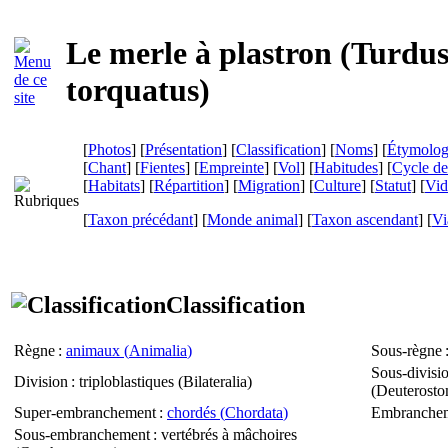
Le merle à plastron (
Turdu
torquatus
)
[
Photos
] [
Présentation
] [
Classification
] [
Noms
] [
Étymolog
[
Chant
] [
Fientes
] [
Empreinte
] [
Vol
] [
Habitudes
] [
Cycle de
[
Habitats
] [
Répartition
] [
Migration
] [
Culture
] [
Statut
] [
Vid
[
Taxon précédant
] [
Monde animal
] [
Taxon ascendant
]
[
Vi
Classification
Règne
:
animaux (
Animalia
)
Sous-règne
Sous-divisi
Division
: triploblastiques (
Bilateralia
)
(
Deuterosto
Super-embranchement
:
chordés (
Chordata
)
Embranche
Sous-embranchement
: vertébrés à mâchoires