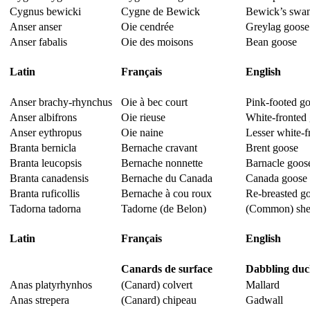
Cygnus bewicki
Cygne de Bewick
Bewick’s swa
Anser anser
Oie cendrée
Greylag goose
Anser fabalis
Oie des moisons
Bean goose
Latin
Français
English
Anser brachy-rhynchus
Oie à bec court
Pink-footed g
Anser albifrons
Oie rieuse
White-fronted
Anser eythropus
Oie naine
Lesser white-f
Branta bernicla
Bernache cravant
Brent goose
Branta leucopsis
Bernache nonnette
Barnacle goos
Branta canadensis
Bernache du Canada
Canada goose
Branta ruficollis
Bernache à cou roux
Re-breasted g
Tadorna tadorna
Tadorne (de Belon)
(Common) she
Latin
Français
English
Canards de surface
Dabbling duc
Anas platyrhynhos
(Canard) colvert
Mallard
Anas strepera
(Canard) chipeau
Gadwall