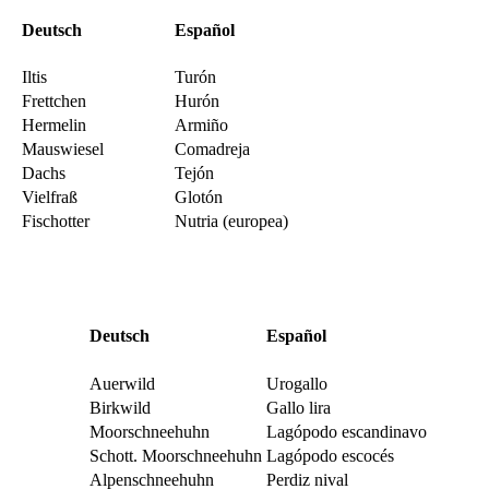
Deutsch
Español
Iltis
Turón
Frettchen
Hurón
Hermelin
Armiño
Mauswiesel
Comadreja
Dachs
Tejón
Vielfraß
Glotón
Fischotter
Nutria (europea)
Deutsch
Español
Auerwild
Urogallo
Birkwild
Gallo lira
Moorschneehuhn
Lagópodo escandinavo
Schott. Moorschneehuhn
Lagópodo escocés
Alpenschneehuhn
Perdiz nival