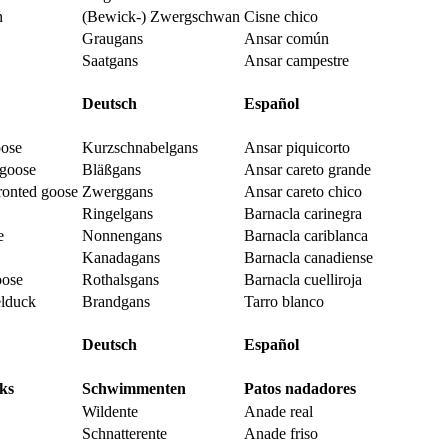
n
(Bewick-) Zwergschwan
Cisne chico
Graugans
Ansar común
Saatgans
Ansar campestre
Deutsch
Español
oose
Kurzschnabelgans
Ansar piquicorto
 goose
Bläßgans
Ansar careto grande
ronted goose
Zwerggans
Ansar careto chico
Ringelgans
Barnacla carinegra
e
Nonnengans
Barnacla cariblanca
Kanadagans
Barnacla canadiense
oose
Rothalsgans
Barnacla cuelliroja
lduck
Brandgans
Tarro blanco
Deutsch
Español
ks
Schwimmenten
Patos nadadores
Wildente
Anade real
Schnatterente
Anade friso