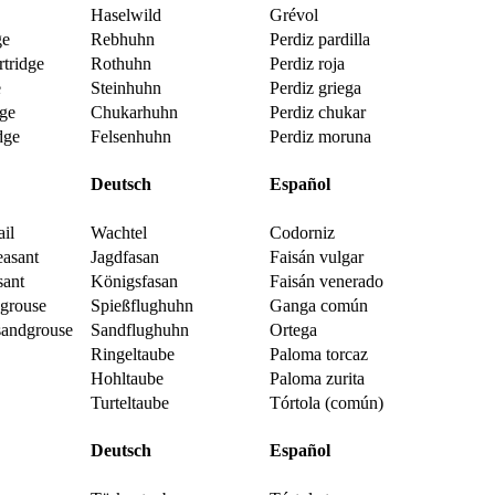
Haselwild
Grévol
ge
Rebhuhn
Perdiz pardilla
rtridge
Rothuhn
Perdiz roja
e
Steinhuhn
Perdiz griega
dge
Chukarhuhn
Perdiz chukar
dge
Felsenhuhn
Perdiz moruna
Deutsch
Español
il
Wachtel
Codorniz
asant
Jagdfasan
Faisán vulgar
sant
Königsfasan
Faisán venerado
dgrouse
Spießflughuhn
Ganga común
sandgrouse
Sandflughuhn
Ortega
Ringeltaube
Paloma torcaz
Hohltaube
Paloma zurita
Turteltaube
Tórtola (común)
Deutsch
Español