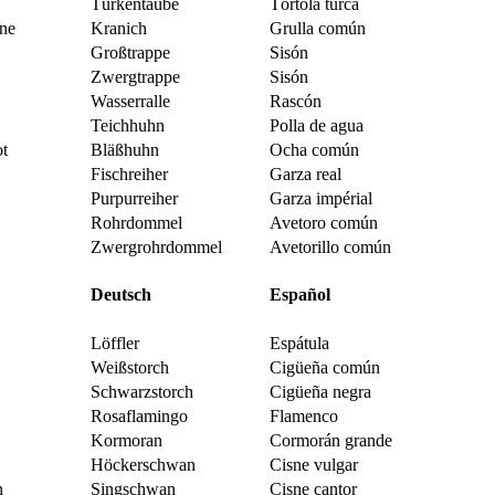
Türkentaube
Tórtola turca
ne
Kranich
Grulla común
Großtrappe
Sisón
Zwergtrappe
Sisón
Wasserralle
Rascón
Teichhuhn
Polla de agua
t
Bläßhuhn
Ocha común
Fischreiher
Garza real
Purpurreiher
Garza impérial
Rohrdommel
Avetoro común
Zwergrohrdommel
Avetorillo común
Deutsch
Español
Löffler
Espátula
Weißstorch
Cigüeña común
Schwarzstorch
Cigüeña negra
Rosaflamingo
Flamenco
Kormoran
Cormorán grande
Höckerschwan
Cisne vulgar
n
Singschwan
Cisne cantor