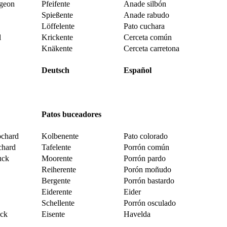
igeon
Pfeifente
Anade silbón
Spießente
Anade rabudo
Löffelente
Pato cuchara
l
Krickente
Cerceta común
Knäkente
Cerceta carretona
Deutsch
Español
Patos buceadores
ochard
Kolbenente
Pato colorado
hard
Tafelente
Porrón común
uck
Moorente
Porrón pardo
Reiherente
Porón moñudo
Bergente
Porrón bastardo
Eiderente
Eider
Schellente
Porrón osculado
uck
Eisente
Havelda