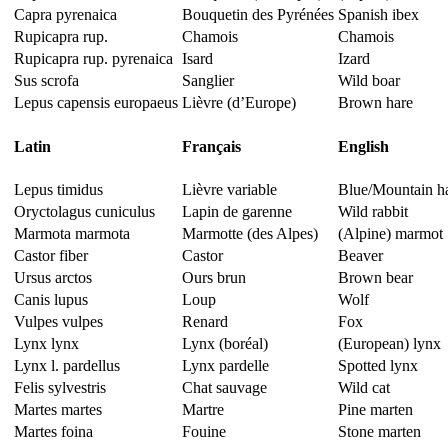
Capra pyrenaica
Bouquetin des Pyrénées
Spanish ibex
Rupicapra rup.
Chamois
Chamois
Rupicapra rup. pyrenaica
Isard
Izard
Sus scrofa
Sanglier
Wild boar
Lepus capensis europaeus
Lièvre (d’Europe)
Brown hare
Latin
Français
English
Lepus timidus
Lièvre variable
Blue/Mountain h
Oryctolagus cuniculus
Lapin de garenne
Wild rabbit
Marmota marmota
Marmotte (des Alpes)
(Alpine) marmot
Castor fiber
Castor
Beaver
Ursus arctos
Ours brun
Brown bear
Canis lupus
Loup
Wolf
Vulpes vulpes
Renard
Fox
Lynx lynx
Lynx (boréal)
(European) lynx
Lynx l. pardellus
Lynx pardelle
Spotted lynx
Felis sylvestris
Chat sauvage
Wild cat
Martes martes
Martre
Pine marten
Martes foina
Fouine
Stone marten