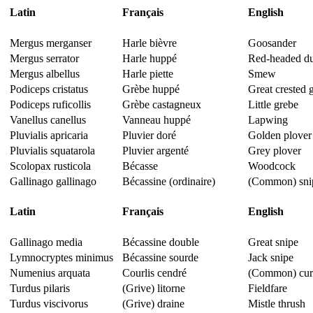
Latin
Français
English
Mergus merganser
Harle bièvre
Goosander
Mergus serrator
Harle huppé
Red-headed d
Mergus albellus
Harle piette
Smew
Podiceps cristatus
Grèbe huppé
Great crested 
Podiceps ruficollis
Grèbe castagneux
Little grebe
Vanellus canellus
Vanneau huppé
Lapwing
Pluvialis apricaria
Pluvier doré
Golden plover
Pluvialis squatarola
Pluvier argenté
Grey plover
Scolopax rusticola
Bécasse
Woodcock
Gallinago gallinago
Bécassine (ordinaire)
(Common) sni
Latin
Français
English
Gallinago media
Bécassine double
Great snipe
Lymnocryptes minimus
Bécassine sourde
Jack snipe
Numenius arquata
Courlis cendré
(Common) cur
Turdus pilaris
(Grive) litorne
Fieldfare
Turdus viscivorus
(Grive) draine
Mistle thrush