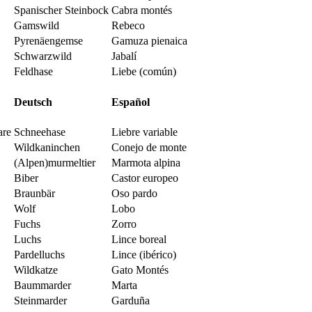
Spanischer Steinbock
Cabra montés
Gamswild
Rebeco
Pyrenäengemse
Gamuza pienaica
Schwarzwild
Jabalí
Feldhase
Liebe (común)
Deutsch
Español
are
Schneehase
Liebre variable
Wildkaninchen
Conejo de monte
(Alpen)murmeltier
Marmota alpina
Biber
Castor europeo
Braunbär
Oso pardo
Wolf
Lobo
Fuchs
Zorro
Luchs
Lince boreal
Pardelluchs
Lince (ibérico)
Wildkatze
Gato Montés
Baummarder
Marta
Steinmarder
Garduña