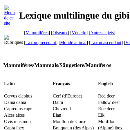
Lexique multilingue du gibi
[
Mammifères
] [
Oiseaux
] [
Vénerie
] [
Autres sujets
]
[
Taxon précédant
] [
Monde animal
] [
Taxon ascendant
]
[
Vi
Mammifères
/
Mammals
/
Säugetiere
/
Mamíferos
Latin
Français
English
Cervus elaphus
Cerf (d’Europe)
Red deer
Dama dama
Daim
Fallow deer
Capreolus capr.
Chevreuil
Roe deer
Alces alces
Elan
Elk
Ovis musimon
Mouflon de Corse
Moufflon
Capra ibex
Bouquetin (des Alpes)
(Alpine) ibex