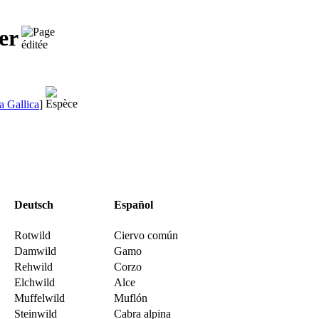
er
a Gallica
]
Deutsch
Español
Rotwild
Ciervo común
Damwild
Gamo
Rehwild
Corzo
Elchwild
Alce
Muffelwild
Muflón
Steinwild
Cabra alpina