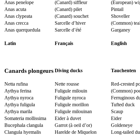
Anas penelope
(Canard) siffleur
(European) w
Anas acuta
(Canard) pilet
Pintail
Anas clypeata
(Canard) souchet
Shoveller
Anas crecca
Sarcelle d’hiver
(Common) tea
Anas querquedula
Sarcelle d’été
Garganey
Latin
Français
English
Canards plongeurs
Diving ducks
Tauchenten
Netta rufina
Nette rousse
Red-crested p
Aythya ferina
Fuligule milouin
(Common) poc
Aythya nyroca
Fuligule nyroca
Ferruginous d
Aythya fuligula
Fuligule morillon
Tufted duck
Aythya marila
Fuligule milouinan
Scaup
Somateria mollissima
Eider à duvet
Eider
Bucephala clangula
Garrot (à oeil d’or)
Goldeneye
Clangula hyemalis
Harelde de Miquelon
Long-tailed d