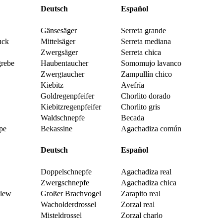
Deutsch
Español
Gänsesäger
Serreta grande
uck
Mittelsäger
Serreta mediana
Zwergsäger
Serreta chica
grebe
Haubentaucher
Somomujo lavanco
Zwergtaucher
Zampullín chico
Kiebitz
Avefría
Goldregenpfeifer
Chorlito dorado
Kiebitzregenpfeifer
Chorlito gris
Waldschnepfe
Becada
pe
Bekassine
Agachadiza común
Deutsch
Español
Doppelschnepfe
Agachadiza real
Zwergschnepfe
Agachadiza chica
lew
Großer Brachvogel
Zarapito real
Wacholderdrossel
Zorzal real
Misteldrossel
Zorzal charlo