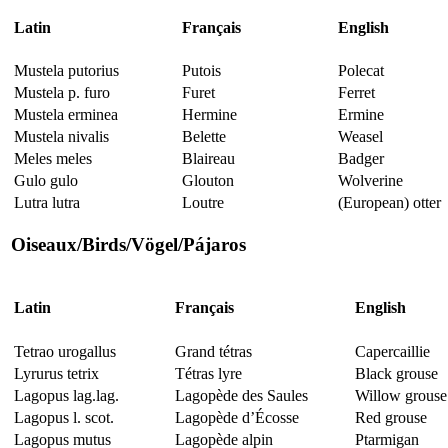
Latin
Français
English
Mustela putorius
Putois
Polecat
Mustela p. furo
Furet
Ferret
Mustela erminea
Hermine
Ermine
Mustela nivalis
Belette
Weasel
Meles meles
Blaireau
Badger
Gulo gulo
Glouton
Wolverine
Lutra lutra
Loutre
(European) otter
Oiseaux
/
Birds
/
Vögel
/
Pájaros
Latin
Français
English
Tetrao urogallus
Grand tétras
Capercaillie
Lyrurus tetrix
Tétras lyre
Black grouse
Lagopus lag.lag.
Lagopède des Saules
Willow grouse
Lagopus l. scot.
Lagopède d’Écosse
Red grouse
Lagopus mutus
Lagopède alpin
Ptarmigan