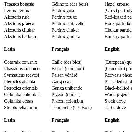
Tetastes bonasia
Gélinotte (des bois)
Hazel grouse
Perdix perdix
Perdrix grise
(Grey) partrid
Alectoris rufa
Perdrix rouge
Red-legged pa
Alectoris graeca
Perdrix bartavelle
Rock partridg
Alectoris chukar
Perdrix chukar
Chukar partri
Alectoris barbara
Perdrix gambra
Barbary partri
Latin
Français
English
Coturnix coturnix
Caille (des blés)
(European) qua
Phasianus colchicus
Faisan (commun)
(Common) phe
Syrmaticus reevesi
Faisan vénéré
Reeves’s phea
Pterocles alchata
Ganga cata
Pin-tailed san
Pterocles orientals
Ganga unibande
Black-bellied 
Columba palumbus
Pigeon (ramier)
Wood pigeon
Columba oenas
Pigeon colombin
Stock dove
Streptopelia turtur
Tourterelle (des Bois)
Turtle dove
Latin
Français
English