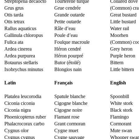
Streptopelia decaocto
Tourterelle turque
Collared dove
Grus grus
Grue cendrée
(Common) cra
Otis tarda
Grande outarde
Great bustard
Otis tetrax
Petite outarde
Little bustard
Rallus aquaticus
Râle d’eau
Water rail
Gallinula chloropus
Poule d’eau
Moorhen
Fulica ata
Foulque macroule
(Common) coo
Ardea cinerea
Héron cendré
Grey heron
Ardea purpurea
Héron pourpré
Purple heron
Botaurus stellaris
Butor (étoilé)
Bittern
Ixobrychus minutus
Blongios nain
Little bittern
Latin
Français
English
Platalea leucorodia
Spatule blanche
Spoonbill
Ciconia ciconia
Cigogne blanche
White stork
Ciconia nigra
Cigogne noire
Black stork
Phoenicopterus ruber
Flamant rose
Flamingo
Phalacrocorax carbo
Grant cormoran
Cormorant
Cygnus olor
Cygne muet
Mute swan
Cygnus cygnus
Cygne sauvage
Whooper swa