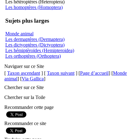
Les hétéroptères (Heteroptera)
Les homoptères (Homoptera)
Sujets plus larges
Monde animal
Les dermaptères (Dermaptera)
Les dictyoptères (Dictyoptera)
Les hémiptèroïdes (Hemipteroidea)
Les orthoptères (Orthoptera)
Naviguer sur ce Site
[
Taxon ascendant
] [
Taxon suivant
] [
Page d’accueil
] [
Monde
animal
] [
Via Gallica
]
Chercher sur ce Site
Chercher sur la Toile
Recommander cette page
Recommander ce site