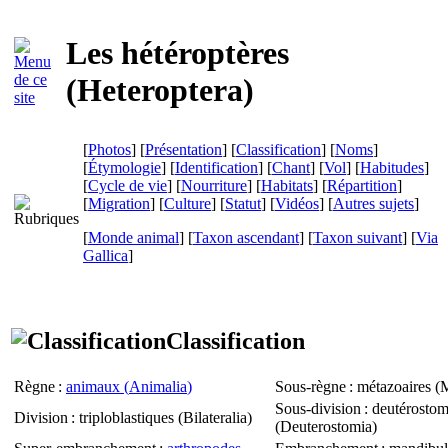
Les hétéroptères
(
Heteroptera
)
[
Photos
] [
Présentation
] [
Classification
] [
Noms
]
[
Étymologie
] [
Identification
] [
Chant
] [
Vol
] [
Habitudes
]
[
Cycle de vie
] [
Nourriture
] [
Habitats
] [
Répartition
]
[
Migration
] [
Culture
] [
Statut
] [
Vidéos
] [
Autres sujets
]
[
Monde animal
] [
Taxon ascendant
] [
Taxon suivant
]
[
Via
Gallica
]
Classification
Règne
:
animaux (
Animalia
)
Sous-règne
: métazoaires (
M
Sous-division
: deutérosto
Division
: triploblastiques (
Bilateralia
)
(
Deuterostomia
)