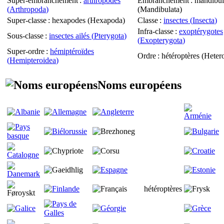
Super-embranchement
:
arthropodes
Embranchement
: mandibul
(
Arthropoda
)
(
Mandibulata
)
Super-classe
: hexapodes (
Hexapoda
)
Classe
:
insectes (
Insecta
)
Infra-classe
:
exoptérygotes
Sous-classe
:
insectes ailés (
Pterygota
)
(
Exopterygota
)
Super-ordre
:
hémiptéroïdes
Ordre
: hétéroptères (
Heter
(
Hemipteroidea
)
Noms européens
hétéroptères