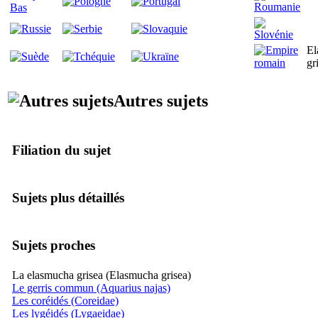
El
gr
Autres sujets
Filiation du sujet
Sujets plus détaillés
Sujets proches
La elasmucha grisea (Elasmucha grisea)
Le gerris commun (Aquarius najas)
Les coréidés (Coreidae)
Les lygéidés (Lygaeidae)