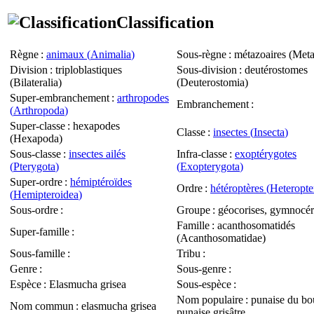
Classification
Règne
:
animaux (
Animalia
)
Sous-règne
: métazoaires (
Meta
Division
: triploblastiques
Sous-division
: deutérostomes
(
Bilateralia
)
(
Deuterostomia
)
Super-embranchement
:
arthropodes
Embranchement
:
(
Arthropoda
)
Super-classe
: hexapodes
Classe
:
insectes (
Insecta
)
(
Hexapoda
)
Sous-classe
:
insectes ailés
Infra-classe
:
exoptérygotes
(
Pterygota
)
(
Exopterygota
)
Super-ordre
:
hémiptéroïdes
Ordre
:
hétéroptères (
Heteropte
(
Hemipteroidea
)
Sous-ordre
:
Groupe
: géocorises, gymnocér
Famille
: acanthosomatidés
Super-famille
:
(
Acanthosomatidae
)
Sous-famille
:
Tribu
:
Genre
:
Sous-genre
:
Espèce
:
Elasmucha grisea
Sous-espèce
:
Nom populaire
: punaise du bo
Nom commun
: elasmucha grisea
punaise grisâtre