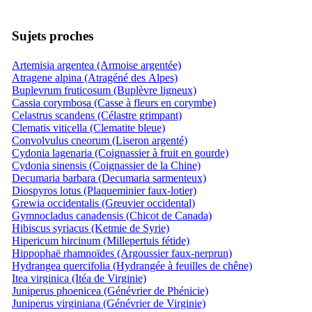
Sujets proches
Artemisia argentea (Armoise argentée)
Atragene alpina (Atragéné des Alpes)
Buplevrum fruticosum (Buplèvre ligneux)
Cassia corymbosa (Casse à fleurs en corymbe)
Celastrus scandens (Célastre grimpant)
Clematis viticella (Clematite bleue)
Convolvulus cneorum (Liseron argenté)
Cydonia lagenaria (Coignassier à fruit en gourde)
Cydonia sinensis (Coignassier de la Chine)
Decumaria barbara (Decumaria sarmenteux)
Diospyros lotus (Plaqueminier faux-lotier)
Grewia occidentalis (Greuvier occidental)
Gymnocladus canadensis (Chicot de Canada)
Hibiscus syriacus (Ketmie de Syrie)
Hipericum hircinum (Millepertuis fétide)
Hippophaë rhamnoïdes (Argoussier faux-nerprun)
Hydrangea quercifolia (Hydrangée à feuilles de chêne)
Itea virginica (Itéa de Virginie)
Juniperus phoenicea (Génévrier de Phénicie)
Juniperus virginiana (Génévrier de Virginie)