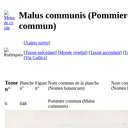
Malus communis (Pommier
commun)
[
Autres sujets
]
[
Taxon précédant
] [
Monde végétal
] [
Taxon ascendant
] [
T
[
Via Gallica
]
Tome
Planche
Figure
Nom commun de la planche
Nom com
n°
n°
(
Nomen botanicum
)
(
Nomen 
n°
Pommier commun (
Malus
6
048
communis
)