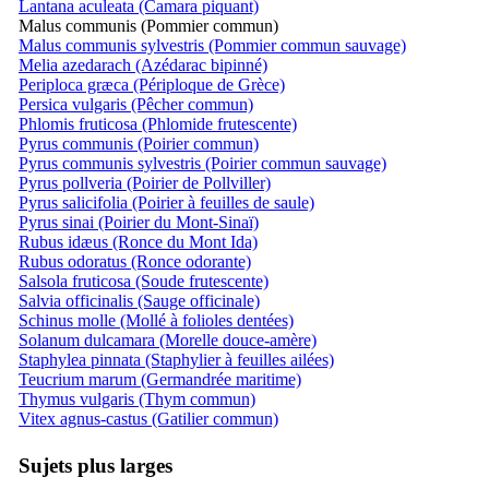
Lantana aculeata (Camara piquant)
Malus communis (Pommier commun)
Malus communis sylvestris (Pommier commun sauvage)
Melia azedarach (Azédarac bipinné)
Periploca græca (Périploque de Grèce)
Persica vulgaris (Pêcher commun)
Phlomis fruticosa (Phlomide frutescente)
Pyrus communis (Poirier commun)
Pyrus communis sylvestris (Poirier commun sauvage)
Pyrus pollveria (Poirier de Pollviller)
Pyrus salicifolia (Poirier à feuilles de saule)
Pyrus sinai (Poirier du Mont-Sinaï)
Rubus idæus (Ronce du Mont Ida)
Rubus odoratus (Ronce odorante)
Salsola fruticosa (Soude frutescente)
Salvia officinalis (Sauge officinale)
Schinus molle (Mollé à folioles dentées)
Solanum dulcamara (Morelle douce-amère)
Staphylea pinnata (Staphylier à feuilles ailées)
Teucrium marum (Germandrée maritime)
Thymus vulgaris (Thym commun)
Vitex agnus-castus (Gatilier commun)
Sujets plus larges