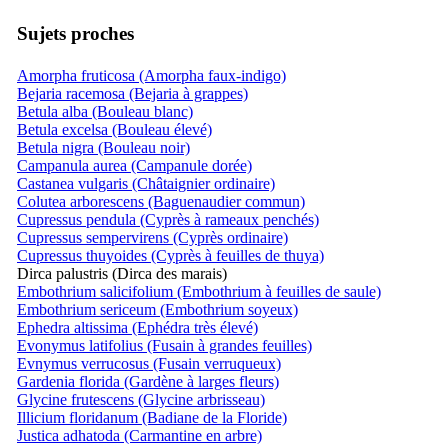
Sujets proches
Amorpha fruticosa (Amorpha faux-indigo)
Bejaria racemosa (Bejaria à grappes)
Betula alba (Bouleau blanc)
Betula excelsa (Bouleau élevé)
Betula nigra (Bouleau noir)
Campanula aurea (Campanule dorée)
Castanea vulgaris (Châtaignier ordinaire)
Colutea arborescens (Baguenaudier commun)
Cupressus pendula (Cyprès à rameaux penchés)
Cupressus sempervirens (Cyprès ordinaire)
Cupressus thuyoides (Cyprès à feuilles de thuya)
Dirca palustris (Dirca des marais)
Embothrium salicifolium (Embothrium à feuilles de saule)
Embothrium sericeum (Embothrium soyeux)
Ephedra altissima (Ephédra très élevé)
Evonymus latifolius (Fusain à grandes feuilles)
Evnymus verrucosus (Fusain verruqueux)
Gardenia florida (Gardène à larges fleurs)
Glycine frutescens (Glycine arbrisseau)
Illicium floridanum (Badiane de la Floride)
Justica adhatoda (Carmantine en arbre)