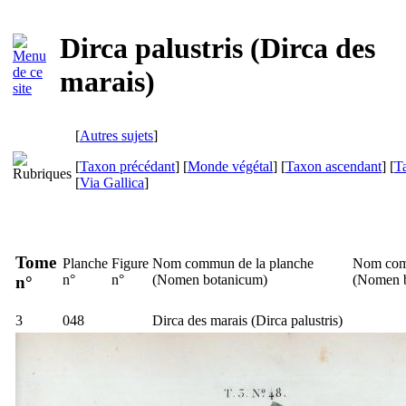
Dirca palustris (Dirca des
marais)
[
Autres sujets
]
[
Taxon précédant
] [
Monde végétal
] [
Taxon ascendant
] [
T
[
Via Gallica
]
Tome
Planche
Figure
Nom commun de la planche
Nom com
n°
n°
(
Nomen botanicum
)
(
Nomen 
n°
3
048
Dirca des marais (
Dirca palustris
)