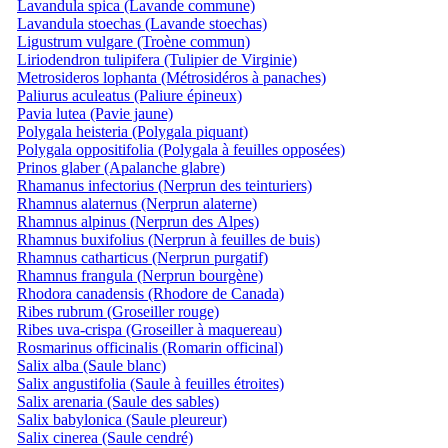
Lavandula spica (Lavande commune)
Lavandula stoechas (Lavande stoechas)
Ligustrum vulgare (Troène commun)
Liriodendron tulipifera (Tulipier de Virginie)
Metrosideros lophanta (Métrosidéros à panaches)
Paliurus aculeatus (Paliure épineux)
Pavia lutea (Pavie jaune)
Polygala heisteria (Polygala piquant)
Polygala oppositifolia (Polygala à feuilles opposées)
Prinos glaber (Apalanche glabre)
Rhamanus infectorius (Nerprun des teinturiers)
Rhamnus alaternus (Nerprun alaterne)
Rhamnus alpinus (Nerprun des Alpes)
Rhamnus buxifolius (Nerprun à feuilles de buis)
Rhamnus catharticus (Nerprun purgatif)
Rhamnus frangula (Nerprun bourgène)
Rhodora canadensis (Rhodore de Canada)
Ribes rubrum (Groseiller rouge)
Ribes uva-crispa (Groseiller à maquereau)
Rosmarinus officinalis (Romarin officinal)
Salix alba (Saule blanc)
Salix angustifolia (Saule à feuilles étroites)
Salix arenaria (Saule des sables)
Salix babylonica (Saule pleureur)
Salix cinerea (Saule cendré)