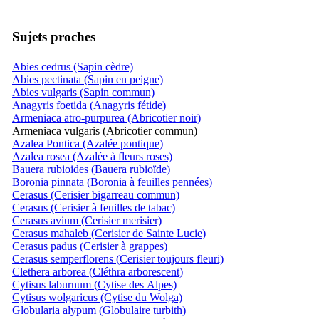
Sujets proches
Abies cedrus (Sapin cèdre)
Abies pectinata (Sapin en peigne)
Abies vulgaris (Sapin commun)
Anagyris foetida (Anagyris fétide)
Armeniaca atro-purpurea (Abricotier noir)
Armeniaca vulgaris (Abricotier commun)
Azalea Pontica (Azalée pontique)
Azalea rosea (Azalée à fleurs roses)
Bauera rubioides (Bauera rubioïde)
Boronia pinnata (Boronia à feuilles pennées)
Cerasus (Cerisier bigarreau commun)
Cerasus (Cerisier à feuilles de tabac)
Cerasus avium (Cerisier merisier)
Cerasus mahaleb (Cerisier de Sainte Lucie)
Cerasus padus (Cerisier à grappes)
Cerasus semperflorens (Cerisier toujours fleuri)
Clethera arborea (Cléthra arborescent)
Cytisus laburnum (Cytise des Alpes)
Cytisus wolgaricus (Cytise du Wolga)
Globularia alypum (Globulaire turbith)