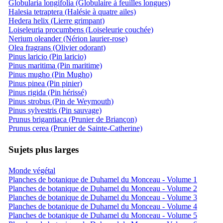
Globularia longifolia (Globulaire à feuilles longues)
Halesia tetraptera (Halésie à quatre ailes)
Hedera helix (Lierre grimpant)
Loiseleuria procumbens (Loiseleurie couchée)
Nerium oleander (Nérion laurier-rose)
Olea fragrans (Olivier odorant)
Pinus laricio (Pin laricio)
Pinus maritima (Pin maritime)
Pinus mugho (Pin Mugho)
Pinus pinea (Pin pinier)
Pinus rigida (Pin hérissé)
Pinus strobus (Pin de Weymouth)
Pinus sylvestris (Pin sauvage)
Prunus brigantiaca (Prunier de Briançon)
Prunus cerea (Prunier de Sainte-Catherine)
Sujets plus larges
Monde végétal
Planches de botanique de Duhamel du Monceau - Volume 1
Planches de botanique de Duhamel du Monceau - Volume 2
Planches de botanique de Duhamel du Monceau - Volume 3
Planches de botanique de Duhamel du Monceau - Volume 4
Planches de botanique de Duhamel du Monceau - Volume 5