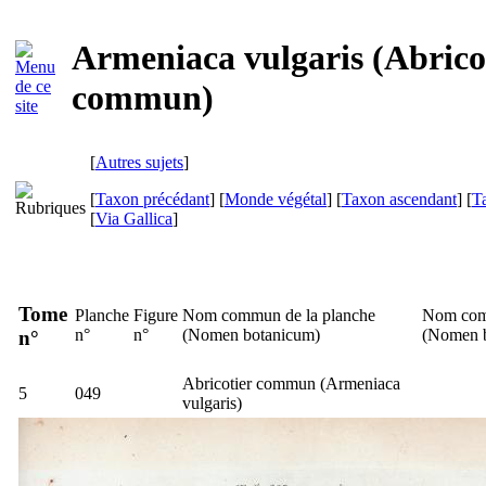
Armeniaca vulgaris (Abrico
commun)
[
Autres sujets
]
[
Taxon précédant
] [
Monde végétal
] [
Taxon ascendant
] [
T
[
Via Gallica
]
Tome
Planche
Figure
Nom commun de la planche
Nom com
n°
n°
(
Nomen botanicum
)
(
Nomen 
n°
Abricotier commun (
Armeniaca
5
049
vulgaris
)