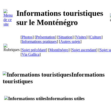
Informations touristiques
sur le Monténégro
[
Photos
] [
Présentation
] [
Situation
] [
Visites
] [
Culture
]
[
Informations pratiques
] [
Autres sujets
]
[
Sujet précédant
] [
Monténégro
] [
Sujet ascendant
] [
Sujet s
[
Via Gallica
]
Informations
touristiques
Informations utiles