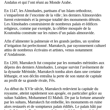
Andalus
et qui l’ont réuni au Monde Arabe.
En 1147, les Almohades, partisans d’un Islam orthodoxe,
s’emparèrent de l’enceinte de la ville ; les derniers Almoravides
furent exterminés et la presque totalité des monuments détruits.
Les Almohades construisirent de nombreux palais et édifices
religieux, comme par exemple, la célèbre mosquée de la
Koutoubia
construite sur les ruines d’un palais almoravide.
Afin d’alimenter la palmeraie et les grands jardins, un système
d’irrigation fut perfectionné.
Marrakech
, par rayonnement culturel
attira de nombreux écrivains et artistes, venus notamment
d’Andalousie.
En 1269,
Marrakech
fut conquise par les nomades mérinides aux
dépens des derniers Almohades. Lorsque survint l’avènement de
la dynastie Mérinide,
Marrakech
tomba alors dans une certaine
léthargie, et son déclin entraîna la perte de son statut de capitale
au profit de sa grande rivale, Fès.
Au début du
XVIe
siècle,
Marrakech
redevient la capitale du
royaume, atteint rapidement son apogée, en particulier grâce au
sultan Saâdien, Mohammed
El Mahdi
. De par la fortune amassée
par les sultans, Marrakech fut embellie, les monuments en ruine
alors restaurés et de somptueux palais édifiés. Le palais bâti par