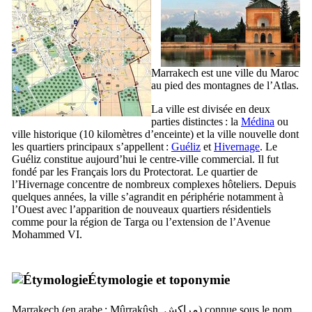
Marrakech
est une ville du Maroc
au pied des montagnes de l’Atlas.
La ville est divisée en deux
parties distinctes : la
Médina
ou
ville historique (10 kilomètres d’enceinte) et la ville nouvelle dont
les quartiers principaux s’appellent :
Guéliz
et
Hivernage
. Le
Guéliz constitue aujourd’hui le centre-ville commercial. Il fut
fondé par les Français lors du Protectorat. Le quartier de
l’Hivernage concentre de nombreux complexes hôteliers. Depuis
quelques années, la ville s’agrandit en périphérie notamment à
l’Ouest avec l’apparition de nouveaux quartiers résidentiels
comme pour la région de
Targa
ou l’extension de l’Avenue
Mohammed
VI
.
Étymologie et toponymie
Marrakech
(en arabe :
Mûrrakûsh
,
مراكش
) connue sous le nom