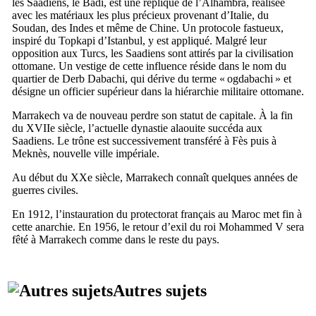
les Saâdiens, le Badi, est une réplique de l’Alhambra, réalisée
avec les matériaux les plus précieux provenant d’Italie, du
Soudan, des Indes et même de Chine. Un protocole fastueux,
inspiré du Topkapi d’Istanbul, y est appliqué. Malgré leur
opposition aux Turcs, les Saadiens sont attirés par la civilisation
ottomane. Un vestige de cette influence réside dans le nom du
quartier de
Derb Dabachi
, qui dérive du terme «
ogdabachi
» et
désigne un officier supérieur dans la hiérarchie militaire ottomane.
Marrakech va de nouveau perdre son statut de capitale. À la fin
du
XVIIe
siècle, l’actuelle dynastie alaouite succéda aux
Saadiens. Le trône est successivement transféré à Fès puis à
Meknès, nouvelle ville impériale.
Au début du
XXe
siècle,
Marrakech
connaît quelques années de
guerres civiles.
En 1912, l’instauration du protectorat français au Maroc met fin à
cette anarchie. En 1956, le retour d’exil du roi
Mohammed
V
sera
fêté à Marrakech comme dans le reste du pays.
Autres sujets