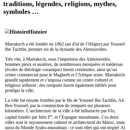
traditions, légendes, religions, mythes,
symboles …
Histoire
Marrakech
a été fondée en 1062 (an 454 de l’Hégire) par
Youssef
Ibn Tachfin
, premier roi de la dynastie des Almoravides.
Très vite, à
Marrakech
, sous l’impulsion des Almoravides,
hommes pieux et austères, de nombreuses mosquées et médersas
(écoles de théologie coranique) furent construites, ainsi qu’un
centre commercial pour le Maghreb et l’Afrique noire. Marrakech
grandit rapidement et s’imposa comme un centre culturel et
religieux influent ; des remparts furent également édifiés pour
protéger la ville.
La ville fut ensuite fortifiée par le fils de
Youssef Ibn Tachfin
,
Ali
Ben Youssef
, par la construction de remparts sur plusieurs
kilomètres. L’architecture de la ville a été influencée par Fès,
er
capital fondée par Idris
I
, et l’Espagne musulmane. Ces deux
villes sont le rayonnement culturel et architectural du Maroc, mais
aussi du Monde Arabo-musulman : ce sont elles qui ont inspiré
Al