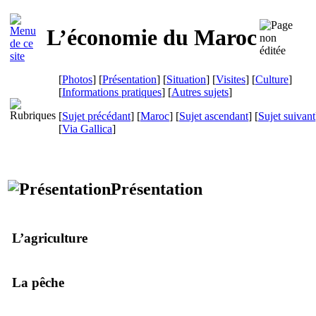
L’économie du Maroc
[
Photos
] [
Présentation
] [
Situation
] [
Visites
] [
Culture
]
[
Informations pratiques
] [
Autres sujets
]
[
Sujet précédant
] [
Maroc
] [
Sujet ascendant
] [
Sujet suivant
[
Via Gallica
]
Présentation
L’agriculture
La pêche