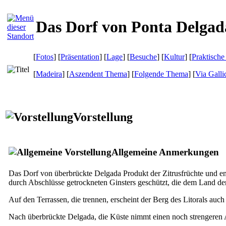
Das Dorf von Ponta Delgad
[
Fotos
] [
Präsentation
] [
Lage
] [
Besuche
] [
Kultur
] [
Praktische
[
Madeira
] [
Aszendent Thema
] [
Folgende Thema
]
[
Via Galli
Vorstellung
Allgemeine Anmerkungen
Das Dorf von überbrückte Delgada Produkt der Zitrusfrüchte und eno
durch Abschlüsse getrockneten Ginsters geschützt, die dem Land de
Auf den Terrassen, die trennen, erscheint der Berg des Litorals auch 
Nach überbrückte Delgada, die Küste nimmt einen noch strengeren A