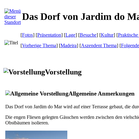
Das Dorf von Jardim do M
[
Fotos
] [
Präsentation
] [
Lage
] [
Besuche
] [
Kultur
] [
Praktische
[
Vorherige Thema
] [
Madeira
] [
Aszendent Thema
] [
Folgend
Vorstellung
Allgemeine Anmerkungen
Das Dorf von
Jardim do Mar wird
auf einer Terrasse gebaut, die du
Die engen Fliesen gelegten Gässchen werden zwischen den vielschi
Obstbäumen isolieren.