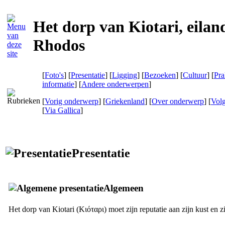
Het dorp van Kiotari, eilan
Rhodos
[
Foto's
] [
Presentatie
] [
Ligging
] [
Bezoeken
] [
Cultuur
] [
Pra
informatie
] [
Andere onderwerpen
]
[
Vorig onderwerp
] [
Griekenland
] [
Over onderwerp
] [
Vol
[
Via Gallica
]
Presentatie
Algemeen
Het dorp van Kiotari (
Κιόταρι
) moet zijn reputatie aan zijn kust en z