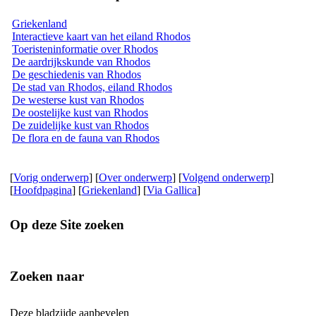
Griekenland
Interactieve kaart van het eiland Rhodos
Toeristeninformatie over Rhodos
De aardrijkskunde van Rhodos
De geschiedenis van Rhodos
De stad van Rhodos, eiland Rhodos
De westerse kust van Rhodos
De oostelijke kust van Rhodos
De zuidelijke kust van Rhodos
De flora en de fauna van Rhodos
[
Vorig onderwerp
] [
Over onderwerp
] [
Volgend onderwerp
]
[
Hoofdpagina
] [
Griekenland
] [
Via Gallica
]
Op deze Site zoeken
Zoeken naar
Deze bladzijde aanbevelen