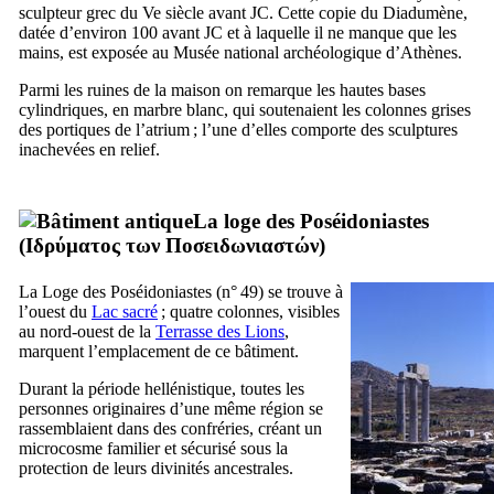
sculpteur grec du
Ve
siècle avant JC. Cette copie du Diadumène,
datée d’environ 100 avant JC et à laquelle il ne manque que les
mains, est exposée au Musée national archéologique d’Athènes.
Parmi les ruines de la maison on remarque les hautes bases
cylindriques, en marbre blanc, qui soutenaient les colonnes grises
des portiques de l’atrium ; l’une d’elles comporte des sculptures
inachevées en relief.
La loge des Poséidoniastes
(
Ιδρύματος των Ποσειδωνιαστών
)
La Loge des Poséidoniastes (n° 49) se trouve à
l’ouest du
Lac sacré
; quatre colonnes, visibles
au nord-ouest de la
Terrasse des Lions
,
marquent l’emplacement de ce bâtiment.
Durant la période hellénistique, toutes les
personnes originaires d’une même région se
rassemblaient dans des confréries, créant un
microcosme familier et sécurisé sous la
protection de leurs divinités ancestrales.