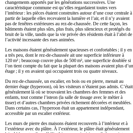
changements apportés par les générations successives. Une
caractéristique commune est qu’elles regardaient toutes vers
l’intérieur : les pièces étaient construites autour d’une cour centrale à
partir de laquelle elles recevaient la lumière et l’air, et il n’y avaient
pas de fenêtres extérieures au rez-de-chaussée. De cette façon, les
bâtiments étaient plus sûrs, plus frais, plus silencieux et protégés du
bruit de la ville, tandis que la vie privée des résidents était à l’abri de
l’activité incessante des rues animées.
Les maisons étaient généralement spacieuses et confortables ; il y en
a très peu, dont le rez-de-chaussée ait une superficie inférieure à
120 m² ; beaucoup couvre plus de 500 m², une superficie doublée si
l’on tient compte du fait que la plupart des maisons avaient plus d’u
étage ; il y en avaient qui occupaient trois ou quatre niveaux.
Du rez-de-chaussée, un escalier, en bois ou en pierre, menait au
dernier étage (
hyperoon
), où les visiteurs n’étaient pas admis. C’était
généralement là où se trouvaient les chambres des femmes et des
enfants, tout comme l’
isteon
(la salle de tissage avec le métier à
tisser) et d’autres chambres privées richement décorées et meublées.
Dans certains cas, l’
hyperoon
était un appartement indépendant,
accessible par un escalier extérieur.
Les murs de pierre des maisons étaient recouverts à l’intérieur et à
l’extérieur avec du plâtre. À l’extérieur, le plâtre était généralement