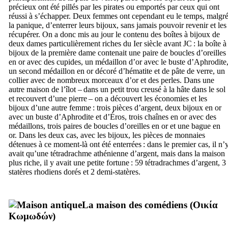
précieux ont été pillés par les pirates ou emportés par ceux qui ont
réussi à s’échapper. Deux femmes ont cependant eu le temps, malgr
la panique, d’enterrer leurs bijoux, sans jamais pouvoir revenir et les
récupérer. On a donc mis au jour le contenu des boîtes à bijoux de
deux dames particulièrement riches du
Ier
siècle avant JC : la boîte à
bijoux de la première dame contenait une paire de boucles d’oreilles
en or avec des cupides, un médaillon d’or avec le buste d’Aphrodite
un second médaillon en or décoré d’hématite et de pâte de verre, un
collier avec de nombreux morceaux d’or et des perles. Dans une
autre maison de l’îlot – dans un petit trou creusé à la hâte dans le sol
et recouvert d’une pierre – on a découvert les économies et les
bijoux d’une autre femme : trois pièces d’argent, deux bijoux en or
avec un buste d’Aphrodite et d’Éros, trois chaînes en or avec des
médaillons, trois paires de boucles d’oreilles en or et une bague en
or. Dans les deux cas, avec les bijoux, les pièces de monnaies
détenues à ce moment-là ont été enterrées : dans le premier cas, il n’
avait qu’une tétradrachme athénienne d’argent, mais dans la maison
plus riche, il y avait une petite fortune : 59 tétradrachmes d’argent, 3
statères rhodiens dorés et 2 demi-statères.
La maison des comédiens (
Οικία
Κωμωδών
)