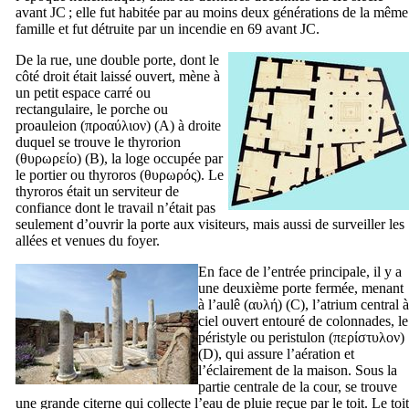
avant JC ; elle fut habitée par au moins deux générations de la même
famille et fut détruite par un incendie en 69 avant JC.
De la rue, une double porte, dont le
côté droit était laissé ouvert, mène à
un petit espace carré ou
rectangulaire, le porche ou
proauleion
(
προαύλιον
) (A) à droite
duquel se trouve le
thyrorion
(
θυρωρείο
) (B), la loge occupée par
le portier ou
thyroros
(
θυρωρός
). Le
thyroros
était un serviteur de
confiance dont le travail n’était pas
seulement d’ouvrir la porte aux visiteurs, mais aussi de surveiller les
allées et venues du foyer.
En face de l’entrée principale, il y a
une deuxième porte fermée, menant
à l’
aulê
(
αυλή
) (C), l’atrium central à
ciel ouvert entouré de colonnades, le
péristyle ou
peristulon
(
περίστυλον
)
(D), qui assure l’aération et
l’éclairement de la maison. Sous la
partie centrale de la cour, se trouve
une grande citerne qui collecte l’eau de pluie reçue par le toit. Le toit