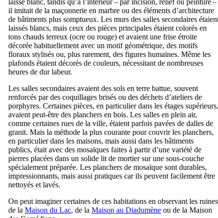
laissé blanc, tandis qu’à l’intérieur – par incision, relief ou peinture –
il imitait de la maçonnerie en marbre ou des éléments d’architecture
de bâtiments plus somptueux. Les murs des salles secondaires étaien
laissés blancs, mais ceux des pièces principales étaient colorés en
tons chauds terreux (ocre ou rouge) et avaient une frise étroite
décorée habituellement avec un motif géométrique, des motifs
floraux stylisés ou, plus rarement, des figures humaines. Même les
plafonds étaient décorés de couleurs, nécessitant de nombreuses
heures de dur labeur.
Les salles secondaires avaient des sols en terre battue, souvent
renforcés par des coquillages brisés ou des déchets d’ateliers de
porphyres. Certaines pièces, en particulier dans les étages supérieurs
avaient peut-être des planchers en bois. Les salles en plein air,
comme certaines rues de la ville, étaient parfois pavées de dalles de
granit. Mais la méthode la plus courante pour couvrir les planchers,
en particulier dans les maisons, mais aussi dans les bâtiments
publics, était avec des mosaïques faites à partir d’une variété de
pierres placées dans un solide lit de mortier sur une sous-couche
spécialement préparée. Les planchers de mosaïque sont durables,
impressionnants, mais aussi pratiques car ils peuvent facilement être
nettoyés et lavés.
On peut imaginer certaines de ces habitations en observant les ruines
de la
Maison du Lac
, de la
Maison au Diadumène
ou de la Maison