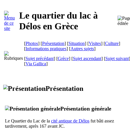
Le quartier du lac à
Délos en Grèce
[
Photos
] [
Présentation
] [
Situation
] [
Visites
] [
Culture
]
[
Informations pratiques
] [
Autres sujets
]
[
Sujet précédant
] [
Grèce
] [
Sujet ascendant
] [
Sujet suivant
[
Via Gallica
]
Présentation
Présentation générale
Le Quartier du Lac de la
cité antique de Délos
fut bâti assez
tardivement, après 167 avant JC.