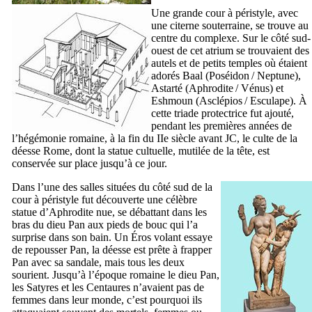
Une grande cour à péristyle, avec
une citerne souterraine, se trouve au
centre du complexe. Sur le côté sud-
ouest de cet atrium se trouvaient des
autels et de petits temples où étaient
adorés Baal (Poséidon / Neptune),
Astarté (Aphrodite / Vénus) et
Eshmoun (Asclépios / Esculape). À
cette triade protectrice fut ajouté,
pendant les premières années de
l’hégémonie romaine, à la fin du
IIe
siècle avant JC, le culte de la
déesse Rome, dont la statue cultuelle, mutilée de la tête, est
conservée sur place jusqu’à ce jour.
Dans l’une des salles situées du côté sud de la
cour à péristyle fut découverte une célèbre
statue d’Aphrodite nue, se débattant dans les
bras du dieu Pan aux pieds de bouc qui l’a
surprise dans son bain. Un Éros volant essaye
de repousser Pan, la déesse est prête à frapper
Pan avec sa sandale, mais tous les deux
sourient. Jusqu’à l’époque romaine le dieu Pan,
les Satyres et les Centaures n’avaient pas de
femmes dans leur monde, c’est pourquoi ils