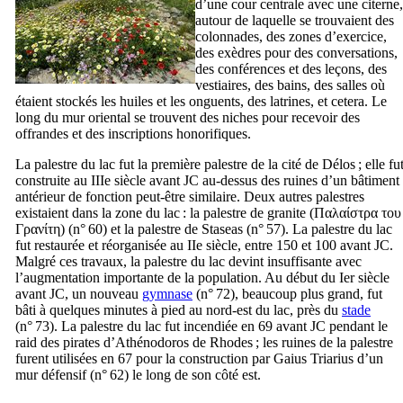
d’une cour centrale avec une citerne,
autour de laquelle se trouvaient des
colonnades, des zones d’exercice,
des exèdres pour des conversations,
des conférences et des leçons, des
vestiaires, des bains, des salles où
étaient stockés les huiles et les onguents, des latrines, et cetera. Le
long du mur oriental se trouvent des niches pour recevoir des
offrandes et des inscriptions honorifiques.
La palestre du lac fut la première palestre de la cité de Délos ; elle fu
construite au
IIIe
siècle avant JC au-dessus des ruines d’un bâtiment
antérieur de fonction peut-être similaire. Deux autres palestres
existaient dans la zone du lac : la palestre de granite (
Παλαίστρα του
Γρανίτη
) (n° 60) et la palestre de Staseas (n° 57). La palestre du lac
fut restaurée et réorganisée au
IIe
siècle, entre 150 et 100 avant JC.
Malgré ces travaux, la palestre du lac devint insuffisante avec
l’augmentation importante de la population. Au début du
Ier
siècle
avant JC, un nouveau
gymnase
(n° 72), beaucoup plus grand, fut
bâti à quelques minutes à pied au nord-est du lac, près du
stade
(n° 73). La palestre du lac fut incendiée en 69 avant JC pendant le
raid des pirates d’Athénodoros de Rhodes ; les ruines de la palestre
furent utilisées en 67 pour la construction par
Gaius Triarius
d’un
mur défensif (n° 62) le long de son côté est.