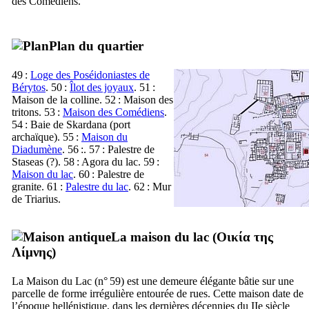
des Comédiens.
Plan du quartier
49 :
Loge des Poséidoniastes de
Bérytos
. 50 :
Îlot des joyaux
. 51 :
Maison de la colline. 52 : Maison des
tritons. 53 :
Maison des Comédiens
.
54 : Baie de Skardana (port
archaïque). 55 :
Maison du
Diadumène
. 56 :. 57 : Palestre de
Staseas (?). 58 : Agora du lac. 59 :
Maison du lac
. 60 : Palestre de
granite. 61 :
Palestre du lac
. 62 : Mur
de Triarius.
La maison du lac (
Οικία της
Λίμνης
)
La Maison du Lac (n° 59) est une demeure élégante bâtie sur une
parcelle de forme irrégulière entourée de rues. Cette maison date de
l’époque hellénistique, dans les dernières décennies du
IIe
siècle