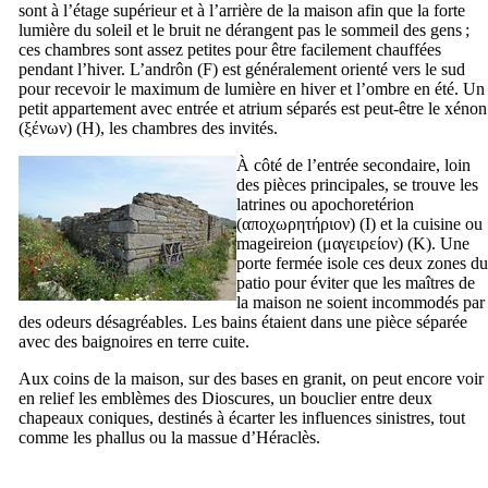
sont à l’étage supérieur et à l’arrière de la maison afin que la forte
lumière du soleil et le bruit ne dérangent pas le sommeil des gens ;
ces chambres sont assez petites pour être facilement chauffées
pendant l’hiver. L’
andrôn
(F) est généralement orienté vers le sud
pour recevoir le maximum de lumière en hiver et l’ombre en été. Un
petit appartement avec entrée et atrium séparés est peut-être le
xénon
(
ξένων
) (H), les chambres des invités.
À côté de l’entrée secondaire, loin
des pièces principales, se trouve les
latrines ou
apochoretérion
(
αποχωρητήριον
) (I) et la cuisine ou
mageireion
(
μαγειρείον
) (K). Une
porte fermée isole ces deux zones du
patio pour éviter que les maîtres de
la maison ne soient incommodés par
des odeurs désagréables. Les bains étaient dans une pièce séparée
avec des baignoires en terre cuite.
Aux coins de la maison, sur des bases en granit, on peut encore voir
en relief les emblèmes des Dioscures, un bouclier entre deux
chapeaux coniques, destinés à écarter les influences sinistres, tout
comme les phallus ou la massue d’Héraclès.