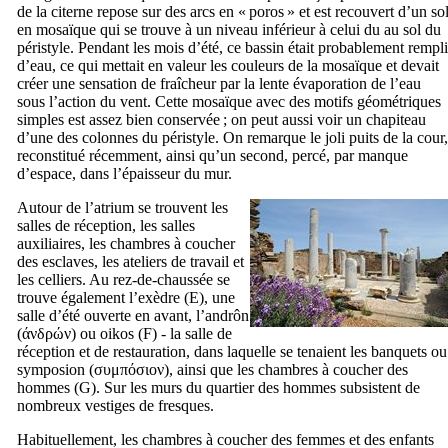
de la citerne repose sur des arcs en «
poros
» et est recouvert d’un so
en mosaïque qui se trouve à un niveau inférieur à celui du au sol du
péristyle. Pendant les mois d’été, ce bassin était probablement rempli
d’eau, ce qui mettait en valeur les couleurs de la mosaïque et devait
créer une sensation de fraîcheur par la lente évaporation de l’eau
sous l’action du vent. Cette mosaïque avec des motifs géométriques
simples est assez bien conservée ; on peut aussi voir un chapiteau
d’une des colonnes du péristyle. On remarque le joli puits de la cour,
reconstitué récemment, ainsi qu’un second, percé, par manque
d’espace, dans l’épaisseur du mur.
Autour de l’atrium se trouvent les
salles de réception, les salles
auxiliaires, les chambres à coucher
des esclaves, les ateliers de travail et
les celliers. Au rez-de-chaussée se
trouve également l’exèdre (E), une
salle d’été ouverte en avant, l’
andrôn
(
άνδρών
) ou
oikos
(F) - la salle de
réception et de restauration, dans laquelle se tenaient les banquets ou
symposion
(
συμπόσιον
), ainsi que les chambres à coucher des
hommes (G). Sur les murs du quartier des hommes subsistent de
nombreux vestiges de fresques.
Habituellement, les chambres à coucher des femmes et des enfants