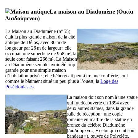
La maison au Diadumène (
Οικία
Διαδούμενου
)
La Maison au Diadumène (n° 55)
était la plus grande maison de la cité
antique de Délos, avec 36 m de
longueur par 26 m de largeur ; elle
occupait une superficie de 958 m², la
seule cour faisant 266 m². La Maison
au Diadumène semble avoir été trop
grande pour une simple maison
d’habitation privée ; elle hébergeait peut-être une confrérie, tout
comme le bâtiment situé un peu plus à l’ouest, la
Loge des
Poséidoniastes
.
La maison doit son nom à une statue
qui fut découverte en 1894 avec
deux autres statues, dans la grande
salle de réception : une copie
romaine en marbre de la statue en
bronze du célèbre Diadumène
(
διαδούμενος
, « celui qui ceint son
bandeau »), œuvre de Polyclète,