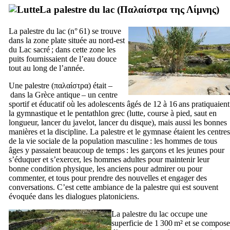
La palestre du lac (
Παλαίστρα της Λίμνης
)
La palestre du lac (n° 61) se trouve
dans la zone plate située au nord-est
du Lac sacré ; dans cette zone les
puits fournissaient de l’eau douce
tout au long de l’année.
Une palestre (
παλαίστρα
) était –
dans la Grèce antique – un centre
sportif et éducatif où les adolescents âgés de 12 à 16 ans pratiquaient
la gymnastique et le pentathlon grec (lutte, course à pied, saut en
longueur, lancer du javelot, lancer du disque), mais aussi les bonnes
manières et la discipline. La palestre et le gymnase étaient les centres
de la vie sociale de la population masculine : les hommes de tous
âges y passaient beaucoup de temps : les garçons et les jeunes pour
s’éduquer et s’exercer, les hommes adultes pour maintenir leur
bonne condition physique, les anciens pour admirer ou pour
commenter, et tous pour prendre des nouvelles et engager des
conversations. C’est cette ambiance de la palestre qui est souvent
évoquée dans les dialogues platoniciens.
La palestre du lac occupe une
superficie de 1
300 m² et se compose