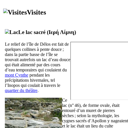
Visites
Le lac sacré (
Ιερή Λίμνη
)
Le relief de l’île de Délos est fait de
quelques collines à pente douce ;
dans la partie basse de l’île se
trouvait autrefois un lac d’eau douce
qui était alimenté par des cours
d’eau temporaires qui coulaient du
mont Cynthe
pendant les
précipitations hivernales, tel
l’Inopos qui coulait à travers le
quartier du théâtre
.
Ce
lac (n° 46), de forme ovale, était
entouré d’un muret de pierres
sèches ; selon la mythologie, les
cygnes sacrés d’Apollon y nageaient
et le lac était un lieu du culte