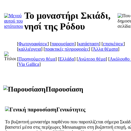
Το μοναστήρι Σκιάδι,
νησί της Ρόδου
[
Φωτογραφίσεις
] [
παρουσίαση
] [
κατάσταση
] [
επισκέψεις
]
[
καλλιέργεια
] [
πρακτικές πληροφορίες
] [
Άλλα θέματα
]
[
Προηγούμενο θέμα
] [
Ελλάδα
] [
Ανώτερο θέμα
] [
Ακόλουθο 
[
Via Gallica
]
Παρουσίαση
Γενικότητες
Το βυζαντινή μοναστήρι παρθένου που παροπλίζεται σήμερα Σκιάδι
βασιστεί μέσα στις περίχωρες Messanagros στη βυζαντινή εποχή, 