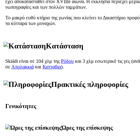
έχει αποκατασταθεί στον
XVIIIe
αιώνα. Η εκκλησία περιέχει μερικ
νωπογραφίες και των πολλών ταμμάτων.
Το μακρύ ευθύ κτήριο της γωνίας που κλείνει το Δικαστήριο προφ
τα κύτταρα των μοναχών.
Κατάσταση
Skiádi είναι σε 104 χλμ της
Ρόδου
και 3 χλμ εσωτερικό τις γες (αν
σε
Απολακκιά
και
Κατταβια
).
Πρακτικές πληροφορίες
Γενικότητες
Ώρες της επίσκεψης