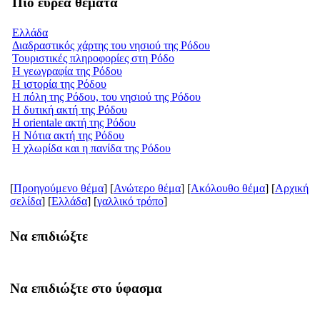
Πιό ευρέα θέματα
Ελλάδα
Διαδραστικός χάρτης του νησιού της Ρόδου
Τουριστικές πληροφορίες στη Ρόδο
Η γεωγραφία της Ρόδου
Η ιστορία της Ρόδου
Η πόλη της Ρόδου, του νησιού της Ρόδου
Η δυτική ακτή της Ρόδου
Η orientale ακτή της Ρόδου
Η Νότια ακτή της Ρόδου
Η χλωρίδα και η πανίδα της Ρόδου
[
Προηγούμενο θέμα
] [
Ανώτερο θέμα
] [
Ακόλουθο θέμα
] [
Aρχική
σελίδα
] [
Ελλάδα
] [
γαλλικό τρόπο
]
Να επιδιώξτε
Να επιδιώξτε στο ύφασμα