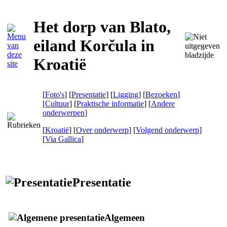
Het dorp van Blato,
eiland Korčula in
Kroatië
[
Foto's
] [
Presentatie
] [
Ligging
] [
Bezoeken
]
[
Cultuur
] [
Praktische informatie
] [
Andere
onderwerpen
]
[
Kroatië
] [
Over onderwerp
] [
Volgend onderwerp
]
[
Via Gallica
]
Presentatie
Algemeen