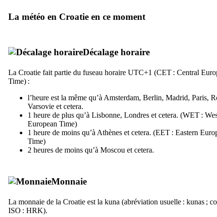
La météo en Croatie en ce moment
Décalage horaire
La Croatie fait partie du fuseau horaire UTC+1 (
CET : Central Eur
Time
) :
l’heure est la même qu’à Amsterdam, Berlin, Madrid, Paris, 
Varsovie et cetera.
1 heure de plus qu’à Lisbonne, Londres et cetera. (
WET : Wes
European Time
)
1 heure de moins qu’à Athènes et cetera. (
EET : Eastern Euro
Time
)
2 heures de moins qu’à Moscou et cetera.
Monnaie
La monnaie de la Croatie est la
kuna
(abréviation usuelle : kunas ; c
ISO : HRK).