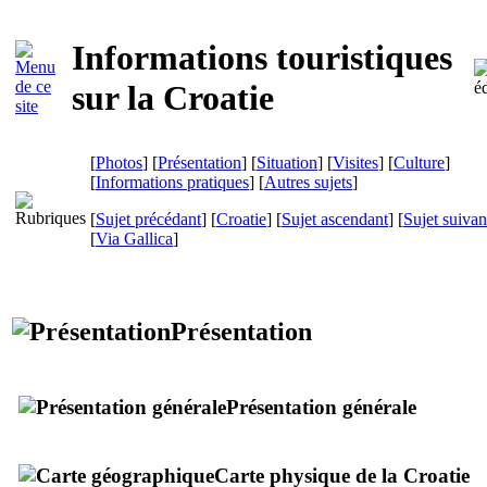
Informations touristiques
sur la Croatie
[
Photos
] [
Présentation
] [
Situation
] [
Visites
] [
Culture
]
[
Informations pratiques
] [
Autres sujets
]
[
Sujet précédant
] [
Croatie
] [
Sujet ascendant
] [
Sujet suivan
[
Via Gallica
]
Présentation
Présentation générale
Carte physique de la Croatie