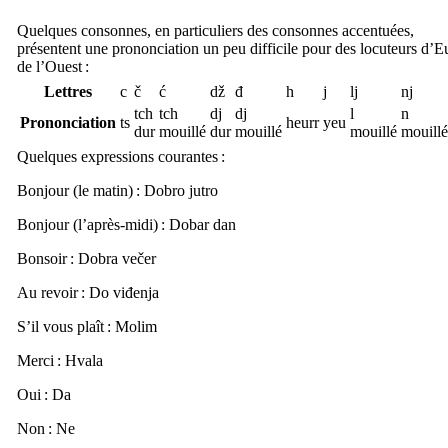
Quelques consonnes, en particuliers des consonnes accentuées,
présentent une prononciation un peu difficile pour des locuteurs d’
de l’Ouest :
Lettres
c
č
ć
dž
đ
h
j
lj
nj
tch
tch
dj
dj
l
n
Prononciation
ts
heurr
yeu
dur
mouillé
dur
mouillé
mouillé
mouillé
Quelques expressions courantes :
Bonjour (le matin) :
Dobro jutro
Bonjour (l’après-midi) :
Dobar dan
Bonsoir :
Dobra večer
Au revoir :
Do viđenja
S’il vous plaît :
Molim
Merci :
Hvala
Oui :
Da
Non :
Ne