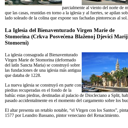
parcialmente al viento del norte de 
que las casas, reunidas en torno a la iglesia y al fuertes, se apilan sob
lado soleado de la colina que expone sus fachadas pintorescas al sol.
La Iglesia del Bienaventurado Virgen Marie de
Stomorina (
Crkva Posvećena Blaženoj Djevici Marij
Stomorni
)
La iglesia consagrada al Bienaventurado
Virgen Marie de Stomorina (deformado
del latín
Sancta Maria
) se construyó sobre
las fundaciones de una iglesia más antigua
que databa de 1228.
La nueva iglesia se construyó en parte con
piedras recuperadas en el fondo de la
bahía: estas piedras, destinadas al palacio de Diocleciano a Split, ha
pasado accidentalmente en el momento del cargamento sobre los bu
El altar presenta un retablo notable, “el Virgen con los Santos”, pint
1577 por
Leandro Bassano
, pintor veneciano del Renacimiento.