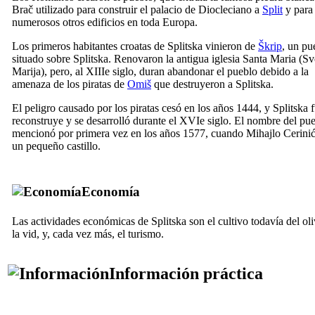
Brač utilizado para construir el palacio de Diocleciano a
Split
y para
numerosos otros edificios en toda Europa.
Los primeros habitantes croatas de Splitska vinieron de
Škrip
, un pu
situado sobre Splitska. Renovaron la antigua iglesia Santa Maria (
Sv
Marija
), pero, al
XIIIe
siglo, duran abandonar el pueblo debido a la
amenaza de los piratas de
Omiš
que destruyeron a Splitska.
El peligro causado por los piratas cesó en los años 1444, y Splitska 
reconstruye y se desarrolló durante el
XVIe
siglo. El nombre del pue
mencionó por primera vez en los años 1577, cuando Mihajlo Cerini
un pequeño castillo.
Economía
Las actividades económicas de Splitska son el cultivo todavía del oli
la vid, y, cada vez más, el turismo.
Información práctica