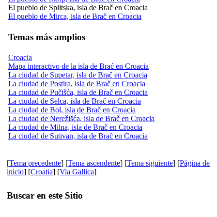
El pueblo de Splitska, isla de Brač en Croacia
El pueblo de Mirca, isla de Brač en Croacia
Temas más amplios
Croacia
Mapa interactivo de la isla de Brać en Croacia
La ciudad de Supetar, isla de Brač en Croacia
La ciudad de Postira, isla de Brač en Croacia
La ciudad de Pučišća, isla de Brač en Croacia
La ciudad de Selca, isla de Brač en Croacia
La ciudad de Bol, isla de Brač en Croacia
La ciudad de Nerežišća, isla de Brač en Croacia
La ciudad de Milna, isla de Brač en Croacia
La ciudad de Sutivan, isla de Brač en Croacia
[
Tema precedente
] [
Tema ascendente
] [
Tema siguiente
] [
Página de
inicio
] [
Croatia
] [
Via Gallica
]
Buscar en este Sitio