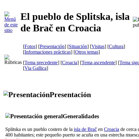
El pueblo de Splitska, isla
de Brač en Croacia
[
Fotos
] [
Presentación
] [
Situación
] [
Visitas
] [
Cultura
]
[
Informaciones prácticas
] [
Otros temas
]
[
Tema precedente
] [
Croacia
] [
Tema ascendente
] [
Tema sigu
[
Via Gallica
]
Presentación
Generalidades
Splitska es un pueblo costero de la
isla de Brač
en
Croacia
de cerca 
400 habitantes; este pequeño puerto se acuña en una estrecha muesc