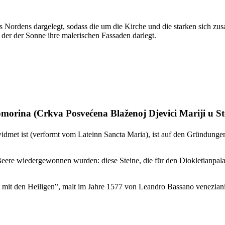
 Nordens dargelegt, sodass die um die Kirche und die starken sich z
 der der Sonne ihre malerischen Fassaden darlegt.
omorina (
Crkva Posvećena Blaženoj Djevici Mariji u S
widmet ist (verformt vom Lateinn
Sancta Maria
), ist auf den Gründunge
Beere wiedergewonnen wurden: diese Steine, die für den Diokletianpalas
he mit den Heiligen‟, malt im Jahre 1577 von
Leandro Bassano
veneziani