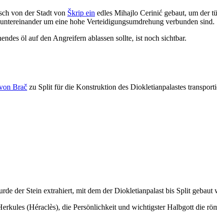
sch von der Stadt von
Škrip ein
edles Mihajlo Cerinić gebaut, um der tü
e untereinander um eine hohe Verteidigungsumdrehung verbunden sind.
ndes öl auf den Angreifern ablassen sollte, ist noch sichtbar.
 von Brač
zu Split für die Konstruktion des Diokletianpalastes transport
de der Stein extrahiert, mit dem der Diokletianpalast bis Split gebaut
erkules (Héraclès), die Persönlichkeit und wichtigster Halbgott die röm