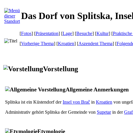
Das Dorf von Splitska, Inse
[
Fotos
] [
Präsentation
] [
Lage
] [
Besuche
] [
Kultur
] [
Praktische
[
Vorherige Thema
] [
Kroatien
] [
Aszendent Thema
] [
Folgend
Vorstellung
Allgemeine Anmerkungen
Splitska ist ein Küstendorf der
Insel von Brač
in
Kroatien
von ungefä
Administrativ gehört Splitska der Gemeinde von
Supetar
in der
Graf
Etymologie