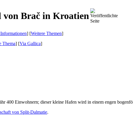
l von Brač in Kroatien
 Informationen
] [
Weitere Themen
]
e Thema
]
[
Via Gallica
]
hr 400 Einwohnern; dieser kleine Hafen wird in einem engen bogenfö
schaft von Split-Dalmatie
.