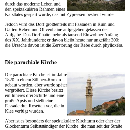
durch das moderne Leben und
den spektakulären Rahmen eines
Karsttales gespart wurde, das mit Zypressen bestreut wurde.
Jedoch wird das Dorf größtenteils mit Fassaden in Ruin und
Gärten Reben und Olivenhaine aufgegeben gelassen der
Aufgabe. Das Dorf hatte mehr als tausend Einwohner Anfang
des
XX.
Jahrhunderts; er davon bleibt heute nur ungefähr 300:
die Ursache davon ist die Zerstörung der Rebe durch phylloxéra.
Die parochiale Kirche
Die parochiale Kirche ist im Jahre
1820 in einem Stil neo-Roman
gebaut worden, aber wurde später
vergrößert. Diese Kirche besitzt
ein Inneres drei Schiffe und eine
große Apsis und stellt eine
Fassade drei Rosetten vor, die in
Klee verfügt wurden.
Aber ist es besonders der spektakuläre Kirchturm oder eher der
Glockenturm Selbstständiger der Kirche, die man seit der Straße