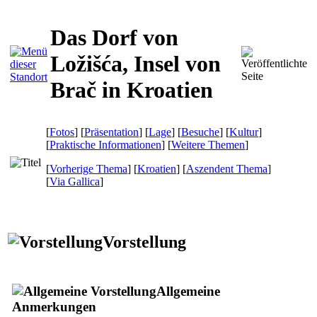
Das Dorf von
Ložišća, Insel von
Brač in Kroatien
[
Fotos
] [
Präsentation
] [
Lage
] [
Besuche
] [
Kultur
]
[
Praktische Informationen
] [
Weitere Themen
]
[
Vorherige Thema
] [
Kroatien
] [
Aszendent Thema
]
[
Via Gallica
]
Vorstellung
Allgemeine
Anmerkungen