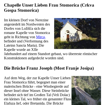
Chapelle Unser Lieben Frau Stomorica (
Crkva
Gospa Stomorica
)
Im kleinen Dorf von Nerezine
angesiedelt im Nordwesten des
Dorfes von Ložišća sich die
romane Kapelle von Stomorica
geht in Richtung von
Mirca,
befindet und (Verformung des
Lateinn
Sancta Maria
). Die
Kapelle wurde an
XIIe
Jahrhundert auf einem Standort gebaut, wo überreste römischer
Konstruktionen aufgedeckt worden sind.
Die Brücke Franz Joseph (
Most Franje Josipa
)
Auf dem Weg, der zur Kapelle Unser Lieben
Frau Stomorica führt, begegnet man einer
malerischen Brücke - eine Wissbegierde auf
dieser Insel ohne Wasser. Diese Steinbrücke
befindet sich tief im Großen Tal (
Veli Dolac
)
ein kleines Tal, wo früher ein genannter Fluss
Elafuza lief, oder Bretanida. Die Brücke