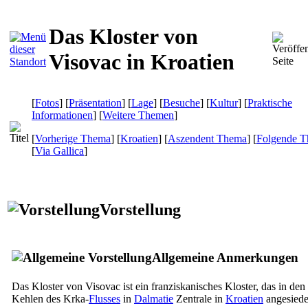
Das Kloster von
Visovac in Kroatien
[
Fotos
] [
Präsentation
] [
Lage
] [
Besuche
] [
Kultur
] [
Praktische
Informationen
] [
Weitere Themen
]
[
Vorherige Thema
] [
Kroatien
] [
Aszendent Thema
] [
Folgende 
[
Via Gallica
]
Vorstellung
Allgemeine Anmerkungen
Das Kloster von Visovac ist ein franziskanisches Kloster, das in den
Kehlen des Krka-
Flusses
in
Dalmatie
Zentrale in
Kroatien
angesiedel