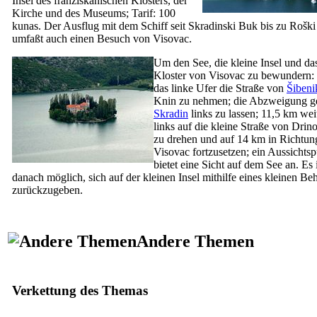
Insel des franziskanischen Klosters, der
Kirche und des Museums; Tarif: 100
kunas. Der Ausflug mit dem Schiff seit
Skradinski Buk
bis zu
Roški
umfaßt auch einen Besuch von Visovac.
Um den See, die kleine Insel und da
Kloster von Visovac zu bewundern:
das linke Ufer die Straße von
Šibeni
Knin zu nehmen; die Abzweigung g
Skradin
links zu lassen; 11,5 km wei
links auf die kleine Straße von Drin
zu drehen und auf 14 km in Richtun
Visovac fortzusetzen; ein Aussichts
bietet eine Sicht auf dem See an. Es i
danach möglich, sich auf der kleinen Insel mithilfe eines kleinen Beh
zurückzugeben.
Andere Themen
Verkettung des Themas