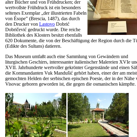
alter Bücher und von Frühdrucken; der
wertvollste Frühdruck ist ein besonders
seltenes Exemplar „der illustrierten
Fabeln
von Ésope
‟ (
Brescia
, 1487), das durch
den Drucker von
Lastovo
Dobrić
Dobričević
gedruckt wurde. Die reiche
Bibliothek des Klosters besitzt ebenfalls
620 Dokumente, die von der Beschäftigung der Region durch die T
(Edikte des Sultans) datieren.
Das Museum umfaßt auch eine Sammlung von Gewändern und
liturgischen Geschirrs, interessanter italienischer Malereien
XVIe
un
XVII.
Jahrhunderte wertvoller gekrönter Gegenstände und einen Säb
die Kommandanten
Vuk Mandušić
gehört haben, einer der am meis
gemochten Helden der serbischen epischen Poesie, der in der Nähe
Visovac geboren geworden ist, die gegen die osmanischen kämpfte.