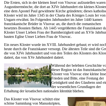
Die Ersten, sich in der kleinen Insel von Visovac aufzustellen waren
Augustinermönche, die dort an
XIVe
Jahrhundert ein kleines Kloste
eine dem Apostel Paul gewidmete Kirche gründeten; dieses katholis
Kloster wird im Jahre 1345 in der Charta des Königes Louis
Ier
von
Ungarn erwähnt. Im Folgenden Jahrhundert im Jahre 1440 kamen
franziskanische Brüder in Visovac an, die durch die osmanischen
besetztes Bosnien fliehen. Ab 1445 vergrößerten die Franziskaner d
Kloster Unser Lieben Frau der Barmherzigkeit und an
XVIe
Jahrhun
bauten Eglise Unser Lieben Frau de Visovac.
Ein neues Kloster wurde im
XVIII.
Jahrhundert gebaut; er wird noc
heute durch die Franziskaner versorgt. Die ältesten Teile sind die Gr
die von
XIVe
Jahrhundert und von den Teilen des Klosters des Klos
datiert, das von
XVe
Jahrhundert datiert.
Während der belebten Geschichte v
dieser Region ist das franziskanische
Kloster von Visovac eine kleine Inse
Frieden und Bitte, eine Festung der
Geistigkeit und des Glaubens und ei
der wesentlichen Grundlagen der
Erhaltung der kroatischen nationalen Identität blieben.
Das Kloster von Visovac schützt eine
schöne Sammlung von Manuskripten,