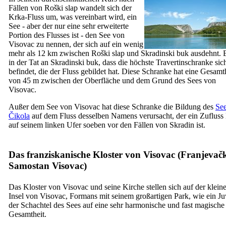
Fällen von
Roški slap
wandelt sich der
Krka-Fluss um, was vereinbart wird, ein
See - aber der nur eine sehr erweiterte
Portion des Flusses ist - den See von
Visovac zu nennen, der sich auf ein wenig
mehr als 12 km zwischen
Roški slap
und
Skradinski buk
ausdehnt. E
in der Tat an
Skradinski buk,
dass die höchste Travertinschranke sic
befindet, die der Fluss gebildet hat. Diese Schranke hat eine Gesam
von 45 m zwischen der Oberfläche und dem Grund des Sees von
Visovac.
Außer dem See von Visovac hat diese Schranke die Bildung des
Se
Čikola
auf dem Fluss desselben Namens verursacht, der ein Zufluss
auf seinem linken Ufer soeben vor den Fällen von Skradin ist.
Das franziskanische Kloster von Visovac (
Franjevačk
Samostan Visovac
)
Das Kloster von Visovac und seine Kirche stellen sich auf der klein
Insel von Visovac, Formans mit seinem großartigen Park, wie ein Ju
der Schachtel des Sees auf eine sehr harmonische und fast magische
Gesamtheit.