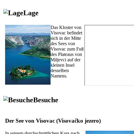
Lage
Das Kloster von
Visovac befindet
sich in der Mitte
des Sees von
Visovac zum Fuß
des Plateaus von
Miljevci auf der
kleinen Insel
desselben
Namens.
Besuche
Der See von Visovac (
Visovačko jezero
)
In seinem durchschnittlichen Kurs nach