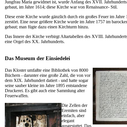
Jungfrau Maria gewidmet ist, wurde Anfang des
XVII.
Jahrhunderts
gebaut, im Jahre 1614; diese Kirche war von Renaissance- Stil.
Diese erste Kirche wurde gänzlich durch ein großes Feuer im Jahre
zerstört. Eine neue größere Kirche wurde im Jahre 1757 im barocken
gebaut; man fügte dazu einen Kirchturm hinzu.
Das Innere der Kirche verbirgt Altartabellen des
XVIII.
Jahrhundert
eine Orgel des
XX.
Jahrhunderts.
Das Museum der Einsiedelei
Das Kloster umfaßte eine Bibliothek von 8000
Büchern - darunter eine große Zahl, die von vor
dem
XIX.
Jahrhundert datiert - und hatte sogar
seine sauber kleine im Jahre 1895 entstandene
Druckerei. Es gibt auch eine Sammlung alter
Feuerwaffen.
Die Zellen der
Eremiten sind
einfach, aber
elegant
ausgestattet. Das