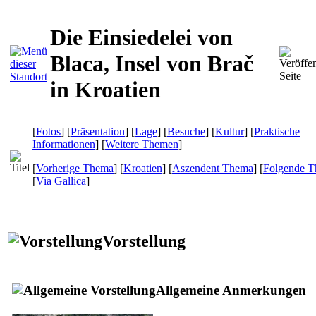
Die Einsiedelei von
Blaca, Insel von Brač
in Kroatien
[
Fotos
] [
Präsentation
] [
Lage
] [
Besuche
] [
Kultur
] [
Praktische
Informationen
] [
Weitere Themen
]
[
Vorherige Thema
] [
Kroatien
] [
Aszendent Thema
] [
Folgende 
[
Via Gallica
]
Vorstellung
Allgemeine Anmerkungen