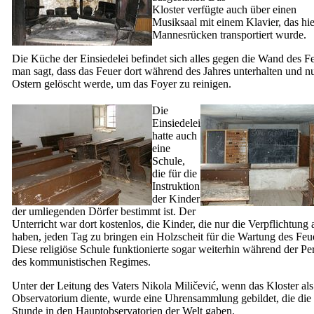
Kloster verfügte auch über einen
Musiksaal mit einem Klavier, das hie
Mannesrücken transportiert wurde.
Die Küche der Einsiedelei befindet sich alles gegen die Wand des Fe
man sagt, dass das Feuer dort während des Jahres unterhalten und n
Ostern gelöscht werde, um das Foyer zu reinigen.
Die
Einsiedelei
hatte auch
eine
Schule,
die für die
Instruktion
der Kinder
der umliegenden Dörfer bestimmt ist. Der
Unterricht war dort kostenlos, die Kinder, die nur die Verpflichtung a
haben, jeden Tag zu bringen ein Holzscheit für die Wartung des Feu
Diese religiöse Schule funktionierte sogar weiterhin während der Pe
des kommunistischen Regimes.
Unter der Leitung des Vaters Nikola Miličević, wenn das Kloster als
Observatorium diente, wurde eine Uhrensammlung gebildet, die die
Stunde in den Hauptobservatorien der Welt gaben.