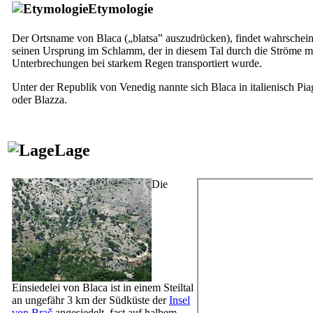
Etymologie
Der Ortsname von Blaca („
blatsa
‟ auszudrücken), findet wahrschein
seinen Ursprung im Schlamm, der in diesem Tal durch die Ströme m
Unterbrechungen bei starkem Regen transportiert wurde.
Unter der Republik von Venedig nannte sich Blaca in italienisch
Pia
oder
Blazza
.
Lage
Die
Einsiedelei von Blaca ist in einem Steiltal
an ungefähr 3 km der Südküste der
Insel
von Brač
angesiedelt, fast auf halbem