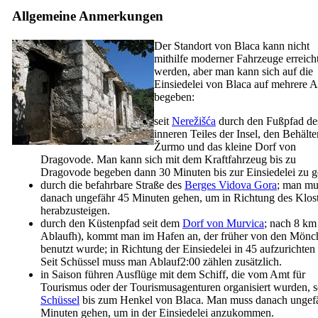
Allgemeine Anmerkungen
Der Standort von Blaca kann nicht
mithilfe moderner Fahrzeuge erreich
werden, aber man kann sich auf die
Einsiedelei von Blaca auf mehrere A
begeben:
seit
Nerežišća
durch den Fußpfad de
inneren Teiles der Insel, den Behälte
Žurmo und das kleine Dorf von
Dragovode. Man kann sich mit dem Kraftfahrzeug bis zu
Dragovode begeben dann 30 Minuten bis zur Einsiedelei zu g
durch die befahrbare Straße des
Berges Vidova Gora
; man mu
danach ungefähr 45 Minuten gehen, um in Richtung des Klost
herabzusteigen.
durch den Küstenpfad seit dem
Dorf von Murvica
; nach 8 km
Ablaufh), kommt man im Hafen an, der früher von den Mönc
benutzt wurde; in Richtung der Einsiedelei in 45 aufzurichte
Seit Schüssel muss man Ablauf2:00 zählen zusätzlich.
in Saison führen Ausflüge mit dem Schiff, die vom Amt für
Tourismus oder der Tourismusagenturen organisiert wurden, s
Schüssel
bis zum Henkel von Blaca. Man muss danach ungef
Minuten gehen, um in der Einsiedelei anzukommen.