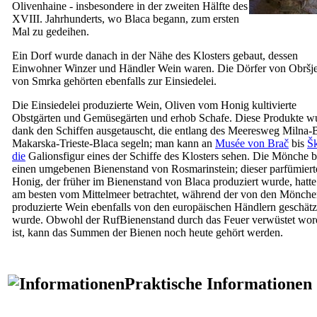
Olivenhaine - insbesondere in der zweiten Hälfte des
XVIII.
Jahrhunderts, wo Blaca begann, zum ersten
Mal zu gedeihen.
Ein Dorf wurde danach in der Nähe des Klosters gebaut, dessen
Einwohner Winzer und Händler Wein waren. Die Dörfer von Obršj
von Smrka gehörten ebenfalls zur Einsiedelei.
Die Einsiedelei produzierte Wein, Oliven vom Honig kultivierte
Obstgärten und Gemüsegärten und erhob Schafe. Diese Produkte w
dank den Schiffen ausgetauscht, die entlang des Meeresweg Milna-
Makarska-Trieste-Blaca segeln; man kann an
Musée von Brač
bis
Šk
die
Galionsfigur eines der Schiffe des Klosters sehen. Die Mönche 
einen umgebenen Bienenstand von Rosmarinstein; dieser parfümiert
Honig, der früher im Bienenstand von Blaca produziert wurde, hatte
am besten vom Mittelmeer betrachtet, während der von den Mönch
produzierte Wein ebenfalls von den europäischen Händlern geschätz
wurde. Obwohl der RufBienenstand durch das Feuer verwüstet wo
ist, kann das Summen der Bienen noch heute gehört werden.
Praktische Informationen