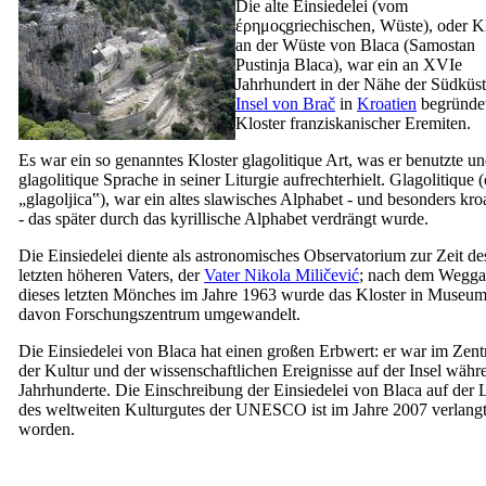
Die alte Einsiedelei (vom
έρημοςgriechischen, Wüste), oder Kl
an der Wüste von Blaca (
Samostan
Pustinja Blaca
), war ein an
XVIe
Jahrhundert in der Nähe der Südküst
Insel von Brač
in
Kroatien
begründe
Kloster franziskanischer Eremiten.
Es war ein so genanntes Kloster glagolitique Art, was er benutzte un
glagolitique Sprache in seiner Liturgie aufrechterhielt. Glagolitique 
„
glagoljica
‟), war ein altes slawisches Alphabet - und besonders kro
- das später durch das kyrillische Alphabet verdrängt wurde.
Die Einsiedelei diente als astronomisches Observatorium zur Zeit de
letzten höheren Vaters, der
Vater Nikola Miličević
; nach dem Wegg
dieses letzten Mönches im Jahre 1963 wurde das Kloster in Museu
davon Forschungszentrum umgewandelt.
Die Einsiedelei von Blaca hat einen großen Erbwert: er war im Zen
der Kultur und der wissenschaftlichen Ereignisse auf der Insel währ
Jahrhunderte. Die Einschreibung der Einsiedelei von Blaca auf der L
des weltweiten Kulturgutes der UNESCO ist im Jahre 2007 verlang
worden.