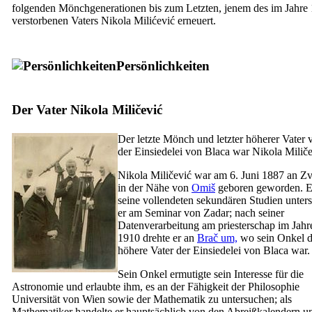
folgenden Mönchgenerationen bis zum Letzten, jenem des im Jahre
verstorbenen Vaters Nikola Milićević erneuert.
Persönlichkeiten
Der Vater Nikola Miličević
Der letzte Mönch und letzter höherer Vater 
der Einsiedelei von Blaca war Nikola Miliče
Nikola Miličević war am 6. Juni 1887 an Z
in der Nähe von
Omiš
geboren geworden. E
seine vollendeten sekundären Studien unter
er am Seminar von Zadar; nach seiner
Datenverarbeitung am priesterschap im Jahr
1910 drehte er an
Brač um,
wo sein Onkel d
höhere Vater der Einsiedelei von Blaca war.
Sein Onkel ermutigte sein Interesse für die
Astronomie und erlaubte ihm, es an der Fähigkeit der Philosophie
Universität von Wien sowie der Mathematik zu untersuchen; als
Mathematiker handelte er hauptsächlich von den Abreißkalendern u