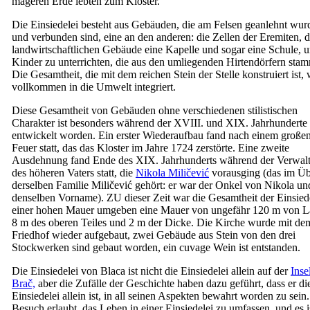
mageren Erde lebten zum Kloster.
Die Einsiedelei besteht aus Gebäuden, die am Felsen geanlehnt wur
und verbunden sind, eine an den anderen: die Zellen der Eremiten, d
landwirtschaftlichen Gebäude eine Kapelle und sogar eine Schule, 
Kinder zu unterrichten, die aus den umliegenden Hirtendörfern sta
Die Gesamtheit, die mit dem reichen Stein der Stelle konstruiert ist, 
vollkommen in die Umwelt integriert.
Diese Gesamtheit von Gebäuden ohne verschiedenen stilistischen
Charakter ist besonders während der
XVIII.
und
XIX.
Jahrhunderte
entwickelt worden. Ein erster Wiederaufbau fand nach einem große
Feuer statt, das das Kloster im Jahre 1724 zerstörte. Eine zweite
Ausdehnung fand Ende des
XIX.
Jahrhunderts während der Verwal
des höheren Vaters statt, die
Nikola Miličević
vorausging (das im Üb
derselben Familie Miličević gehört: er war der Onkel von Nikola un
denselben Vorname). ZU dieser Zeit war die Gesamtheit der Einsied
einer hohen Mauer umgeben eine Mauer von ungefähr 120 m von L
8 m des oberen Teiles und 2 m der Dicke. Die Kirche wurde mit de
Friedhof wieder aufgebaut, zwei Gebäude aus Stein von den drei
Stockwerken sind gebaut worden, ein cuvage Wein ist entstanden.
Die Einsiedelei von Blaca ist nicht die Einsiedelei allein auf der
Inse
Brač,
aber die Zufälle der Geschichte haben dazu geführt, dass er di
Einsiedelei allein ist, in all seinen Aspekten bewahrt worden zu sein
Besuch erlaubt, das Leben in einer Einsiedelei zu umfassen, und es i