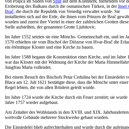
von Poljica im Süden von
Split
auf dem Kontinent, fliehenden vor d
Eroberung des Balkans durch die osmanischen Türken, in der
Insel
Brač,
die durch die Republik von Venedig verwaltet wurde. Sie
installierten sich auf der Erde, die ihnen vom Prinzen de Brač gewäh
wurden und zuerst ihre Viertel in einer der zahlreichen Grotten diese
Stelle aufstellten, der genannten Grotte Ljubitovic.
Im Jahre 1552 setzten sie eine Mönchs- Gemeinschaft ein, und im J
1570 erhielten sie vom Bischof der Diözese von Hvar-Brač die Erla
ein érémitique Kloster und eine Kirche zu bauen.
Im Jahre 1588 begann die Konstruktion einer Kirche, und im Jahre 
war das Kloster mit der Widmung der Kirche der Maria Himmelfahrt
Jungfrau Maria vollendet.
Bei einem Besuch des Bischofs Petar Cedulina bei der Einsiedelei v
Blaca am 12. Juli 1621 bestätigte diese, dass die Mönche unter einer
Regel lebten, die von allen Brüdern geteilt wurde.
Im Jahre 1724 wurde die Kirche durch ein Feuer zerstört; sie wurde
Jahre 1757 wieder aufgebaut.
Am Zeitalter des Wohlstands in den
XVIII.
und
XIX.
Jahrhunderten
wertvolle Gebäude mehrerer Stockwerke gebaut wurden.
Die Einsiedelei blieb aufrechterhalten und wurde durch die aufeinan