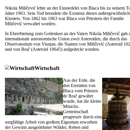
Nikola Miličević lebte an der Einsiedelei von Blaca bis zu seinem T
Jahre 1963. Sein Tod beendete die Existenz dieses außergewöhnlic
Klosters. Von 1862 bis 1963 war Blaca von Priestern der Familie
Miličević verwaltet worden.
In Ehrerbietung zum Gedenken an des Vaters Nikola Miličević gab 
internationale astronomische Union zwei Asteroiden, die durch das
Observatorium von Visnjan, die Namen von Miličević (Asteroid 10
und von Brač (Asteroid 10645) aufgedeckt wurden.
Wirtschaft
Aus der Erde, die
den Eremiten von
Blaca vom Prinzen
de Brač gewährt
wurde, hat die kleine
Mönchs-
Gemeinschaft
progressiv durch eine
sorgfältige Arbeit von großem Eigentum erworben
der Gewinn ausgedehnter Wälder, Reben und