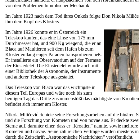
von den Problemen himmlischer Mechanik.
Im Jahre 1923 nach dem Tod ihres Onkels folgte Don Nikola Miliče
ihm dem Kopf des Klosters.
Im Jahre 1926 konnte er in Österreich ein
Teleskop kaufen, das eine Linse von 175 mm
Durchmesser hat, und 900 Kg wiegend, die er an
Blaca auf Maultieren seit dem Hafen bis zum
Kloster entlang enger Paraden transportieren ließ.
Er installierte ein Observatorium auf der Terrasse
der Einsiedelei. Die Einsiedelei wurde auch mit
einer Bibliothek der Astronomie, der Instrumente
und anderer Teleskope ausgestattet.
Das Teleskop von Blaca war das wichtigste in
diesem Teil Europas und wäre noch bis zum
heutigen Tag das Dritte zusammenstößt das mächtigste von Kroatien
befindet sich immer am Kloster.
Nikola Miličević richtete seine Forschungsarbeiten auf die binären S
und die Forschung von Kometen und von novae aus. Er deckte zwe
Sterne auf, darunter einer, dass er „Kroatien‟ nannte, sowie mehrere
Kometen und novae. Seine zahlreichen Verträge wurden meistens i
durch die Zeitschrift „
Astronomische Nachrichten
‟ veröffentlicht.