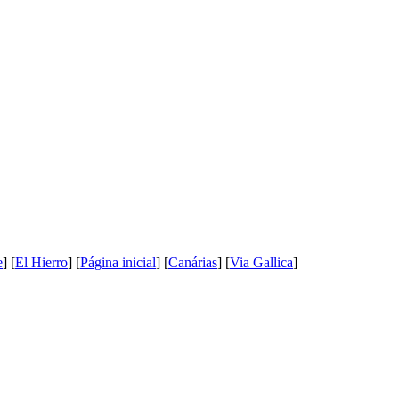
e
] [
El Hierro
] [
Página inicial
] [
Canárias
] [
Via Gallica
]