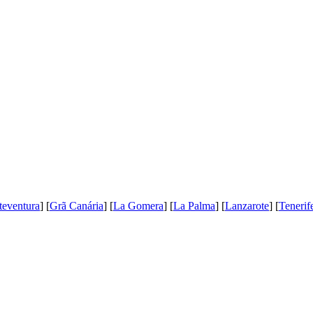
teventura
] [
Grã Canária
] [
La Gomera
] [
La Palma
] [
Lanzarote
] [
Tenerif