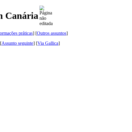
n Canária
formações práticas
] [
Outros assuntos
]
 [
Assunto seguinte
]
[
Via Gallica
]