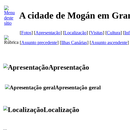
A cidade de Mogán em Gra
[
Fotos
] [
Apresentação
] [
Localização
] [
Visitas
] [
Cultura
] [
In
[
Assunto precedente
] [
Ilhas Canárias
] [
Assunto ascendente
]
Apresentação
Apresentação geral
Localização