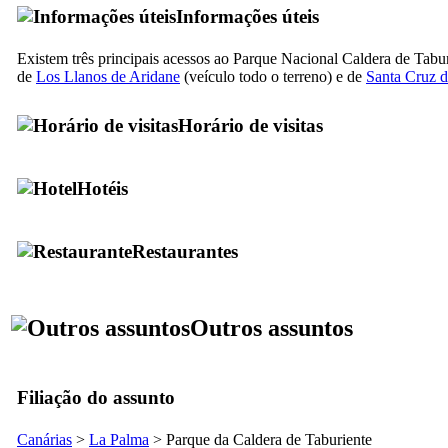
Informações úteis
Existem três principais acessos ao Parque Nacional
Caldera de Tabur
de
Los Llanos de Aridane
(veículo todo o terreno) e de
Santa Cruz 
Horário de visitas
Hotéis
Restaurantes
Outros assuntos
Filiação do assunto
Canárias
>
La Palma
> Parque da
Caldera de Taburiente