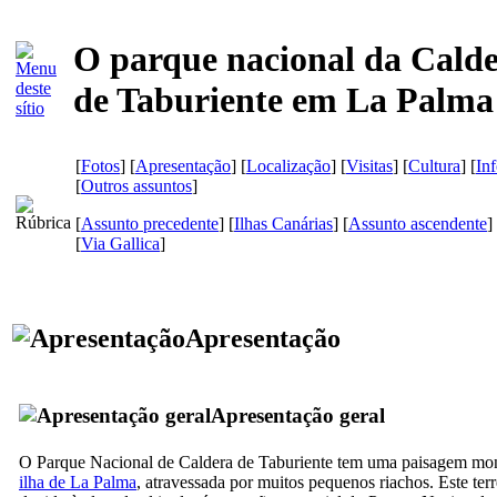
O parque nacional da Cald
de Taburiente em La Palma
[
Fotos
] [
Apresentação
] [
Localização
] [
Visitas
] [
Cultura
] [
In
[
Outros assuntos
]
[
Assunto precedente
] [
Ilhas Canárias
] [
Assunto ascendente
]
[
Via Gallica
]
Apresentação
Apresentação geral
O Parque Nacional de
Caldera de Taburiente
tem uma paisagem mont
ilha de
La Palma
, atravessada por muitos pequenos riachos. Este ter