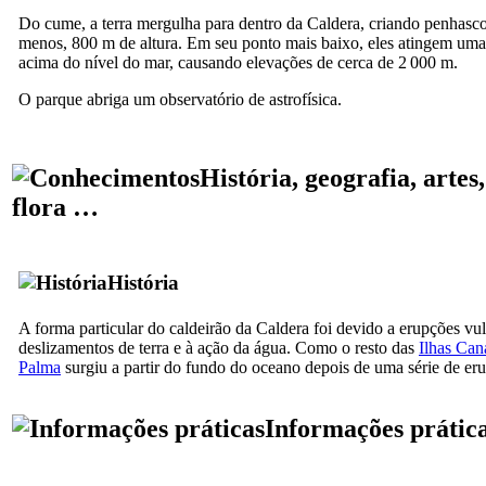
Do cume, a terra mergulha para dentro da
Caldera
, criando penhasc
menos, 800 m de altura. Em seu ponto mais baixo, eles atingem uma
acima do nível do mar, causando elevações de cerca de 2 000 m.
O parque abriga um observatório de astrofísica.
História, geografia, artes,
flora …
História
A forma particular do caldeirão da
Caldera
foi devido a erupções vul
deslizamentos de terra e à ação da água. Como o resto das
Ilhas Can
Palma
surgiu a partir do fundo do oceano depois de uma série de er
Informações prátic