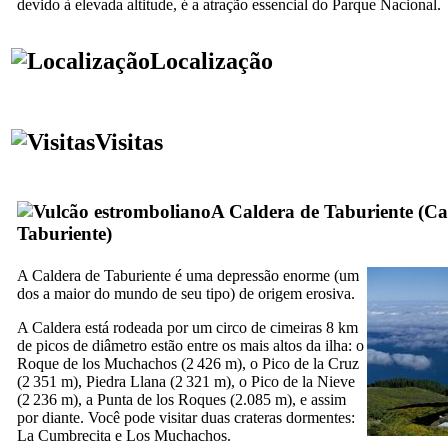
devido à elevada altitude, é a atração essencial do Parque Nacional.
Localização
Visitas
A
Caldera de Taburiente
(
Ca
Taburiente
)
A
Caldera de Taburiente
é uma depressão enorme (um
dos a maior do mundo de seu tipo) de origem erosiva.
A
Caldera
está rodeada por um circo de cimeiras 8 km
de picos de diâmetro estão entre os mais altos da ilha: o
Roque de los Muchachos
(2 426 m), o
Pico de la Cruz
(2 351 m),
Piedra Llana
(2 321 m), o
Pico de la Nieve
(2 236 m), a
Punta de los Roques
(2.085 m), e assim
por diante. Você pode visitar duas crateras dormentes:
La Cumbrecita
e
Los Muchachos
.