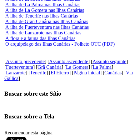
A ilha de La Palma nas Ilhas Canárias
A ilha de La Gomera nas Ilhas Canárias
A ilha de Tenerife nas Ilhas Canárias
A ilha de Gran Canária nas Ilhas Canárias
A ilha de Fuerteventura nas Ilhas Canárias
A ilha de Lanzarote nas Ilhas Canárias
A flora e a fauna das Ilhas Canárias
O arquipélago das Ilhas Canárias - Folheto OTC (PDF)
[
Assunto precedente
] [
Assunto ascendente
] [
Assunto seguinte
]
[
Fuerteventura
] [
Grã Canária
] [
La Gomera
] [
La Palma
]
[
Lanzarote
] [
Tenerife
] [
El Hierro
] [
Página inicial
] [
Canárias
] [
Via
Gallica
]
Buscar sobre este Sítio
Buscar sobre a Tela
Recomendar esta página