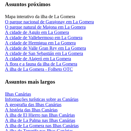
Assuntos próximos
Mapa interativo da ilha de La Gomera
O parque nacional de Garajonay em La Gomera
O parque natural de Majona em La Gomera
A cidade de Agulo em La Gomera
A cidade de Vallehermoso em La Gomera
A cidade de Hermigua em La Gomera
A cidade de Valle Gran Rey em La Gomera
A cidade de San Sebastián em La Gomera
A cidade de Alajeró em La Gomera
A flora e a fauna da ilha de La Gomera
A ilha de La Gomera - Folheto OTC
Assuntos mais largos
Ilhas Canárias
Informações turísticas sobre as Canárias
A geografia das Ilhas Canárias
A história das Ilhas Canárias
A ilha de El Hierro nas Ilhas Canárias
A ilha de La Palma nas Ilhas Canárias
A ilha de La Gomera nas Ilhas Canárias
A ilha de Tenerife nas Ilhas Canárias