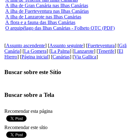
A ilha de Gran Canária nas Ilhas Canárias
A ilha de Fuerteventura nas Ilhas Canárias
A ilha de Lanzarote nas Ilhas Canárias
A flora e a fauna das Ilhas Canárias
O arquipélago das Ilhas Canárias - Folheto OTC (PDF)
[
Assunto ascendente
] [
Assunto seguinte
] [
Fuerteventura
] [
Grã
Canária
] [
La Gomera
] [
La Palma
] [
Lanzarote
] [
Tenerife
] [
El
Hierro
] [
Página inicial
] [
Canárias
] [
Via Gallica
]
Buscar sobre este Sítio
Buscar sobre a Tela
Recomendar esta página
Recomendar este sítio