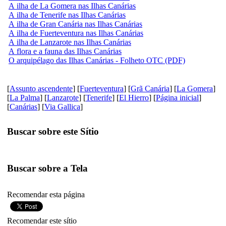
A ilha de La Gomera nas Ilhas Canárias
A ilha de Tenerife nas Ilhas Canárias
A ilha de Gran Canária nas Ilhas Canárias
A ilha de Fuerteventura nas Ilhas Canárias
A ilha de Lanzarote nas Ilhas Canárias
A flora e a fauna das Ilhas Canárias
O arquipélago das Ilhas Canárias - Folheto OTC (PDF)
[
Assunto ascendente
] [
Fuerteventura
] [
Grã Canária
] [
La Gomera
]
[
La Palma
] [
Lanzarote
] [
Tenerife
] [
El Hierro
] [
Página inicial
]
[
Canárias
] [
Via Gallica
]
Buscar sobre este Sítio
Buscar sobre a Tela
Recomendar esta página
Recomendar este sítio