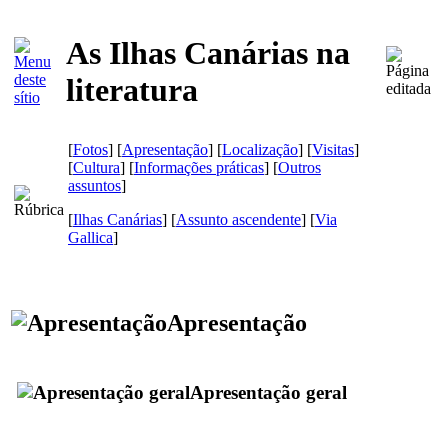
As Ilhas Canárias na
literatura
[
Fotos
] [
Apresentação
] [
Localização
] [
Visitas
]
[
Cultura
] [
Informações práticas
] [
Outros
assuntos
]
[
Ilhas Canárias
] [
Assunto ascendente
]
[
Via
Gallica
]
Apresentação
Apresentação geral