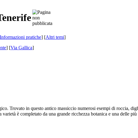
Tenerife
Informazioni pratiche
] [
Altri temi
]
nte
]
[
Via Gallica
]
ico. Trovato in questo antico massiccio numerosi esempi di roccia, dighe,
 varietà è completato da una grande ricchezza botanica e una delle più b