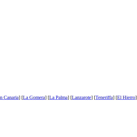
n Canaria
] [
La Gomera
] [
La Palma
] [
Lanzarote
] [
Teneriffa
] [
El Hierro
]