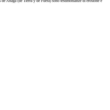
 de Anaga
(
de Tierra y de Fuera
) sono testimonianze di erosione e