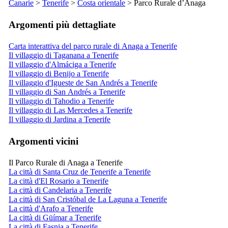
Canarie
>
Tenerife
>
Costa orientale
> Parco Rurale d’
Anaga
Argomenti più dettagliate
Carta interattiva del parco rurale di Anaga a Tenerife
Il villaggio di Taganana a Tenerife
Il villaggio d'Almáciga a Tenerife
Il villaggio di Benijo a Tenerife
Il villaggio d'Igueste de San Andrés a Tenerife
Il villaggio di San Andrés a Tenerife
Il villaggio di Tahodio a Tenerife
Il villaggio di Las Mercedes a Tenerife
Il villaggio di Jardina a Tenerife
Argomenti vicini
Il Parco Rurale di Anaga a Tenerife
La città di Santa Cruz de Tenerife a Tenerife
La città d'El Rosario a Tenerife
La città di Candelaria a Tenerife
La città di San Cristóbal de La Laguna a Tenerife
La città d'Arafo a Tenerife
La città di Güímar a Tenerife
La città di Fasnia a Tenerife