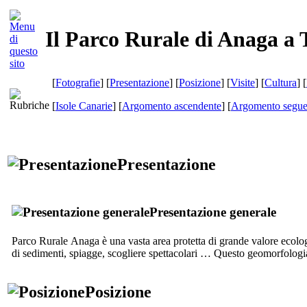
Il Parco Rurale di Anaga a 
[
Fotografie
] [
Presentazione
] [
Posizione
] [
Visite
] [
Cultura
] [
[
Isole Canarie
] [
Argomento ascendente
] [
Argomento segue
Presentazione
Presentazione generale
Parco Rurale
Anaga
è una vasta area protetta di grande valore ecolog
di sedimenti, spiagge, scogliere spettacolari … Questo geomorfologia
Posizione