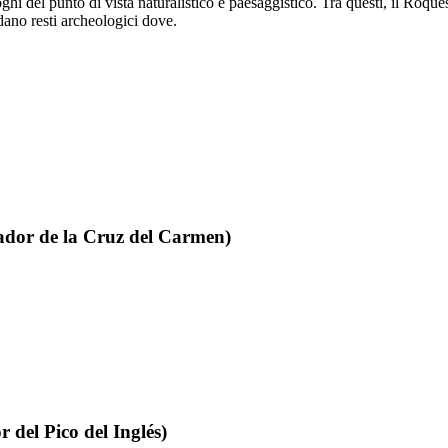
hi del punto di vista naturalistico e paesaggistico. Tra questi, il
Roques
dano resti archeologici dove.
dor de la Cruz del Carmen
)
 del Pico del Inglés
)