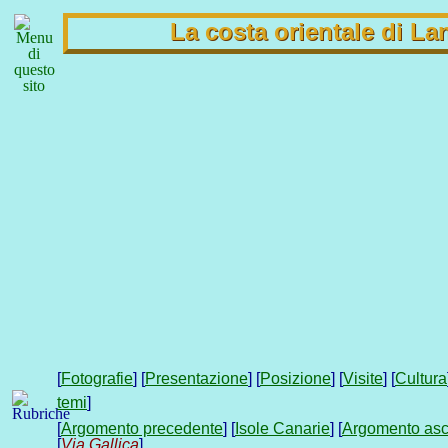
La costa orientale di La
[
Fotografie
] [
Presentazione
] [
Posizione
] [
Visite
] [
Cultura
temi
]
[
Argomento precedente
] [
Isole Canarie
] [
Argomento as
[
Via Gallica
]