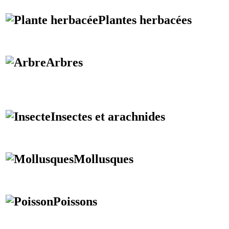
Plantes herbacées
Arbres
Insectes et arachnides
Mollusques
Poissons