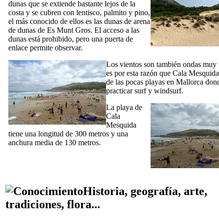
dunas que se extiende bastante lejos de la
costa y se cubren con lentisco, palmito y pino,
el más conocido de ellos es las dunas de arena
de dunas
de Es Munt Gros
. El acceso a las
dunas está prohibido, pero una puerta de
enlace permite observar.
Los vientos son también ondas muy f
es por esta razón que
Cala Mesquida
de las pocas playas en Mallorca do
practicar surf y windsurf.
La playa de
Cala
Mesquida
tiene una longitud de 300 metros y una
anchura media de 130 metros.
Historia, geografía, arte,
tradiciones, flora...