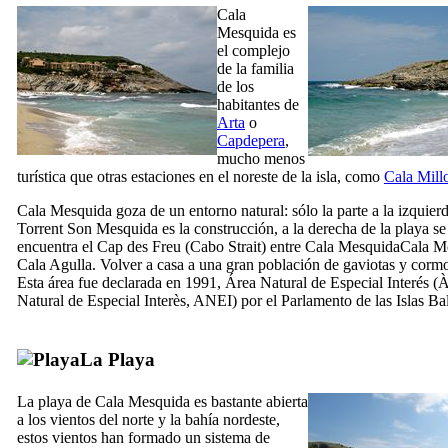
Cala
Mesquida
es
el complejo
de la familia
de los
habitantes de
Arta
o
Capdepera
,
mucho menos
turística que otras estaciones en el noreste de la isla, como
Cala Mill
Cala Mesquida
goza de un entorno natural: sólo la parte a la izquier
Torrent Son Mesquida
es la construcción, a la derecha de la playa se
encuentra el
Cap des Freu
(Cabo Strait) entre
Cala MesquidaCala M
Cala Agulla
. Volver a casa a una gran población de gaviotas y corm
Esta área fue declarada en 1991, Área Natural de Especial Interés (
À
Natural de Especial Interès
, ANEI) por el Parlamento de las Islas Ba
La Playa
La playa de
Cala Mesquida
es bastante abierta
a los vientos del norte y la bahía nordeste,
estos vientos han formado un sistema de