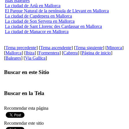
Islas Baleares
La ciudad de Artà en Mallorca
El Parque Natural de la península de Llevant en Mallorca
La ciudad de Capdepera en Mallorca
La ciudad de Son Servera en Mallorca
La ciudad de Sant Llorenç des Cardassar en Mallorca
La ciudad de Manacor en Mallorca
[
Tema precedente
] [
Tema ascendente
] [
Tema siguiente
] [
Minorca
]
[
Mallorca
] [
Ibiza
] [
Formentera
] [
Cabrera
] [
Página de inicio
]
[
Baleares
] [
Via Gallica
]
Buscar en este Sitio
Buscar en la Tela
Recomendar esta página
Recomendar este sitio