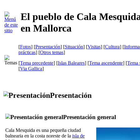
El pueblo de Cala Mesquid
en Mallorca
[
Fotos
] [
Presentación
] [
Situación
] [
Visitas
] [
Cultura
] [
Informa
prácticas
] [
Otros temas
]
[
Tema precedente
] [
Islas Baleares
] [
Tema ascendente
] [
Tema s
[
Via Gallica
]
Presentación
Presentación general
Cala Mesquida
es una pequeña ciudad
balnearia en la costa noreste de la
isla de