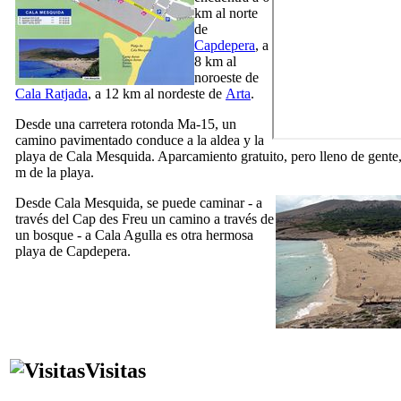
km al norte
de
Capdepera
, a
8 km al
noroeste de
Cala Ratjada
, a 12 km al nordeste de
Arta
.
Desde una carretera rotonda Ma-15, un
camino pavimentado conduce a la aldea y la
playa de
Cala Mesquida
. Aparcamiento gratuito, pero lleno de gente
m de la playa.
Desde
Cala Mesquida
, se puede caminar - a
través del
Cap des Freu
un camino a través de
un bosque - a
Cala Agulla
es otra hermosa
playa de
Capdepera
.
Visitas