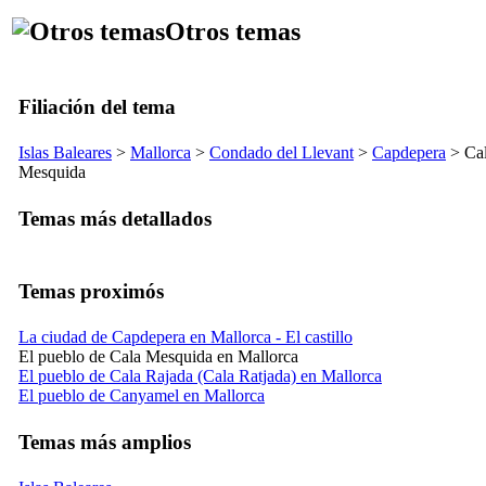
Otros temas
Filiación del tema
Islas Baleares
>
Mallorca
>
Condado del
Llevant
>
Capdepera
>
Ca
Mesquida
Temas más detallados
Temas proximós
La ciudad de Capdepera en Mallorca - El castillo
El pueblo de Cala Mesquida en Mallorca
El pueblo de Cala Rajada (Cala Ratjada) en Mallorca
El pueblo de Canyamel en Mallorca
Temas más amplios