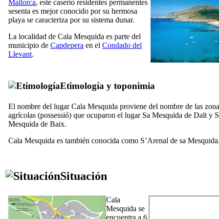
Mallorca
, este caserío residentes permanentes
sesenta es mejor conocido por su hermosa
playa se caracteriza por su sistema dunar.
La localidad de
Cala Mesquida
es parte del
municipio de
Capdepera
en el
Condado del
Llevant
.
Etimología y toponimia
El nombre del lugar
Cala Mesquida
proviene del nombre de las zon
agrícolas (
possessió
) que ocuparon el lugar
Sa Mesquida de Dalt
y
S
Mesquida de Baix
.
Cala Mesquida
es también conocida como
S’Arenal de sa Mesquida
Situación
Cala
Mesquida
se
encuentra a 6