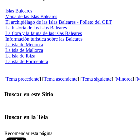
Islas Baleares
Mapa de las Islas Baleares
El archipiélago de las Islas Baleares - Folleto del OET
La historia de las Islas Baleares
La flora y la fauna de las islas Baleares
Información turística sobre las Baleares
La isla de Menorca
La isla de Mallorca
La isla de Ibiza
La isla de Formentera
[
Tema precedente
] [
Tema ascendente
] [
Tema siguiente
] [
Minorca
] [
M
Buscar en este Sitio
Buscar en la Tela
Recomendar esta página