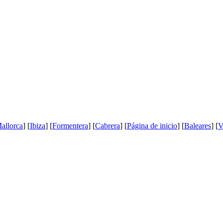
allorca
] [
Ibiza
] [
Formentera
] [
Cabrera
] [
Página de inicio
] [
Baleares
] [
V