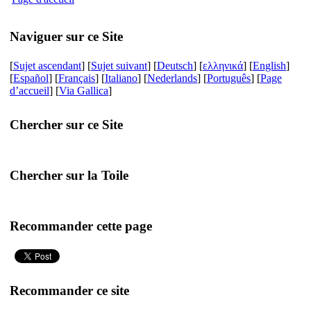
Naviguer sur ce Site
[
Sujet ascendant
]
[
Sujet suivant
]
[
Deutsch
] [
ελληνικά
] [
English
]
[
Español
] [
Français
] [
Italiano
] [
Nederlands
] [
Português
] [
Page
d’accueil
] [
Via Gallica
]
Chercher sur ce Site
Chercher sur la Toile
Recommander cette page
Recommander ce site