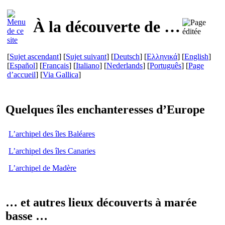
À la découverte de …
[
Sujet ascendant
]
[
Sujet suivant
]
[
Deutsch
] [
Ελληνικά
] [
English
]
[
Español
] [
Français
] [
Italiano
] [
Nederlands
] [
Português
] [
Page
d’accueil
] [
Via Gallica
]
Quelques îles enchanteresses d’Europe
L’archipel des îles Baléares
L’archipel des îles Canaries
L’archipel de Madère
… et autres lieux découverts à marée
basse …