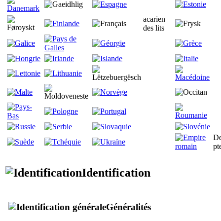
acarien
des lits
De
pt
Identification
Généralités