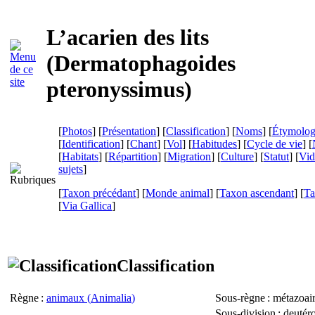
L’acarien des lits
(
Dermatophagoides
pteronyssimus
)
[
Photos
] [
Présentation
] [
Classification
] [
Noms
] [
Étymolog
[
Identification
] [
Chant
] [
Vol
] [
Habitudes
] [
Cycle de vie
] [
[
Habitats
] [
Répartition
] [
Migration
] [
Culture
] [
Statut
] [
Vid
sujets
]
[
Taxon précédant
] [
Monde animal
] [
Taxon ascendant
] [
Ta
[
Via Gallica
]
Classification
Règne
:
animaux (
Animalia
)
Sous-règne
: métazoair
Sous-division
: deutér