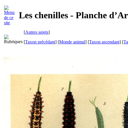
Les chenilles - Planche d’
Ar
[
Autres sujets
]
[
Taxon précédant
] [
Monde animal
] [
Taxon ascendant
] [
Ta