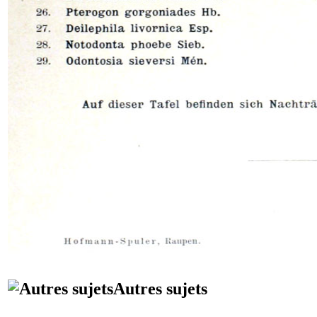
Autres sujets