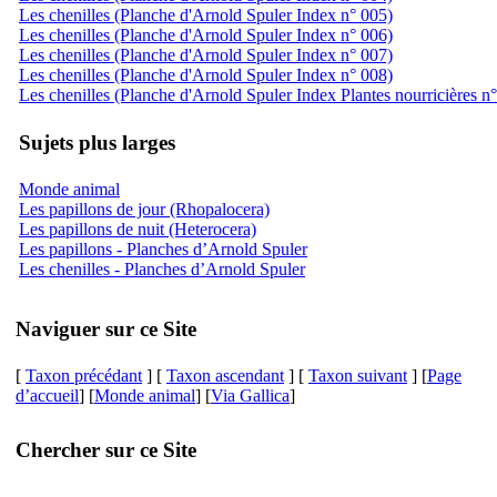
Les chenilles (Planche d'Arnold Spuler Index n° 005)
Les chenilles (Planche d'Arnold Spuler Index n° 006)
Les chenilles (Planche d'Arnold Spuler Index n° 007)
Les chenilles (Planche d'Arnold Spuler Index n° 008)
Les chenilles (Planche d'Arnold Spuler Index Plantes nourricières n
Sujets plus larges
Monde animal
Les papillons de jour (Rhopalocera)
Les papillons de nuit (Heterocera)
Les papillons - Planches d’Arnold Spuler
Les chenilles - Planches d’Arnold Spuler
Naviguer sur ce Site
[
Taxon précédant
] [
Taxon ascendant
] [
Taxon suivant
] [
Page
d’accueil
] [
Monde animal
] [
Via Gallica
]
Chercher sur ce Site