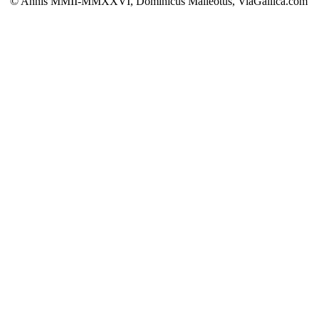
© Annis MMII-MMXXVI, Dominicus Malleotus, ViaGallica.com